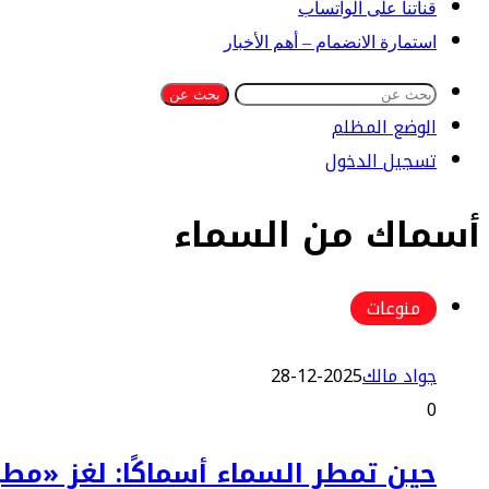
قناتنا على الواتساب
استمارة الانضمام – أهم الأخبار
بحث عن
الوضع المظلم
تسجيل الدخول
أسماك من السماء
منوعات
جواد مالك
2025-12-28
0
حين تمطر السماء أسماكًا: لغز «مطر