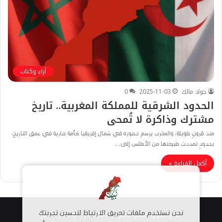
أراء وكتاب
جواد مالك
2025-11-03
0
الحدود الشرقية للمملكة المغربية.. تاريخ
مشترك وذاكرة لا تُمحى
منذ قرونٍ طويلة، والمغرب يرسم حضوره في شمال إفريقيا كأمة ضاربة في عمق التاريخ،
بحدودٍ تمددت طبيعتها من الأطلس إلى…
أكمل القراءة »
جميع حقوق النشر محفوظة 2026 |
© أهم الأخبار
نحن نستخدم ملفات تعريف الارتباط لتحسين تجربتك