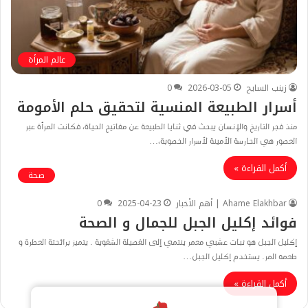
عالم المرأة
زينب السايح
2026-03-05
0
​أسرار الطبيعة المنسية لتحقيق حلم الأمومة
​منذ فجر التاريخ والإنسان يبحث في ثنايا الطبيعة عن مفاتيح الحياة، فكانت المرأة عبر
العصور هي الحارسة الأمينة لأسرار الخصوبة،…
أكمل القراءة »
صحة
Ahame Elakhbar | أهم الأخبار
2025-04-23
0
فوائد إكليل الجبل للجمال و الصحة
إكليل الجبل هو نبات عشبي معمر ينتمي إلى الفصيلة الشفوية . يتميز برائحتة العطرة و
طعمه المر. يستخدم إكليل الجبل…
أكمل القراءة »