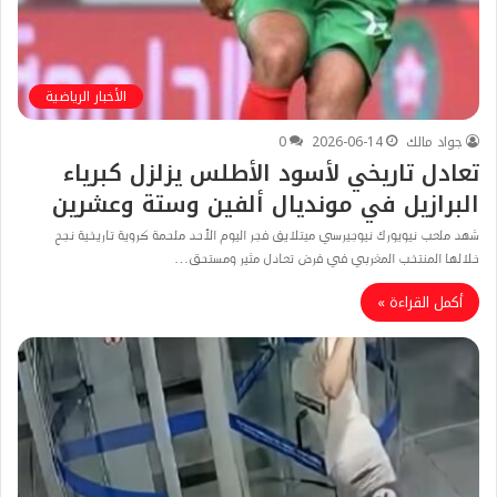
الأخبار الرياضية
جواد مالك
2026-06-14
0
تعادل تاريخي لأسود الأطلس يزلزل كبرياء
البرازيل في مونديال ألفين وستة وعشرين
شهد ملعب نيويورك نيوجيرسي ميتلايف فجر اليوم الأحد ملحمة كروية تاريخية نجح
خلالها المنتخب المغربي في فرض تعادل مثير ومستحق…
أكمل القراءة »