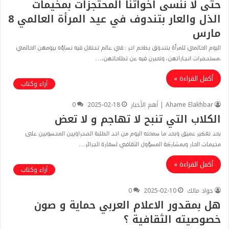
حتى لا ننسى اخواتنا المحتجزات بمخيمات
الذل والعار بتندوف في عيد المرأة العالمي 8
مارس
اليوم العالمي للمرأة بتندوف بطعم اخر : في عالم تحتفل فيه نساؤه بيومهن العالمي
٬مستحضرات انجازاتهن٬ وتعبرن فيه عن تطلعاتهن٬…
أكمل القراءة »
أراء وكتاب
Ahame Elakhbar | أهم الأخبار
2025-02-18
0
الكلاب التي تنبح لا تهاجم و لا تعض
بعد تفكير عميق وبعد ما سمعته اليوم من احد الطلبة الصحراويين المحسوبين على
مخيمات العار وبمشاركة المسؤول الثقافي لسفارة الجزائر…
أكمل القراءة »
أراء وكتاب
جواد مالك
2025-02-10
0
هل بمقدور الاعلام العربي حماية و صون
خصوصيته الثقافية ؟