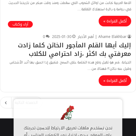
الامة العربية كانت من اوائل الشعوب التي سقطت ومنذ وقت مبكر من تاريخنا الحديث
في دوامة و دائرة استهلاك الثقافة…
أكمل القراءة »
أراء وكتاب
Ahame Elakhbar | أهم الأخبار
2025-01-30
0
إليك أيها القلم المأجور الخائن كلما زادت
معرفتي بك اكثر ،زاد احترامي للكلاب
الخيانة. كم هو ثقيل وقع هذه الكلمة على السمع. فكيف إذا اتصف بها أحد الأشخاص
وقيل عنه خائن؟! فهناك من…
أكمل القراءة »
الصفحة التالية
جميع حقوق النشر محفوظة 2026 |
© أهم الأخبار
نحن نستخدم ملفات تعريف الارتباط لتحسين تجربتك
على الموقع. يرجى اختيار نوع الكوكيز المناسب أو