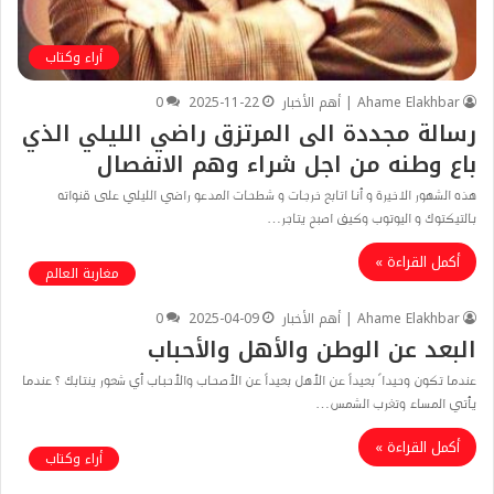
أراء وكتاب
Ahame Elakhbar | أهم الأخبار
2025-11-22
0
رسالة مجددة الى المرتزق راضي الليلي الذي
باع وطنه من اجل شراء وهم الانفصال
هذه الشهور الاخيرة و أنا اتابع خرجات و شطحات المدعو راضي الليلي على قنواته
بالتيكتوك و اليوتوب وكيف اصبح يتاجر…
أكمل القراءة »
مغاربة العالم
Ahame Elakhbar | أهم الأخبار
2025-04-09
0
البعد عن الوطن والأهل والأحباب
عندما تكون وحيدا ً بعيداً عن الأهل بعيداً عن الأصحاب والأحباب أي شعور ينتابك ؟ ‎عندما
يأتي المساء وتغرب الشمس…
أكمل القراءة »
أراء وكتاب