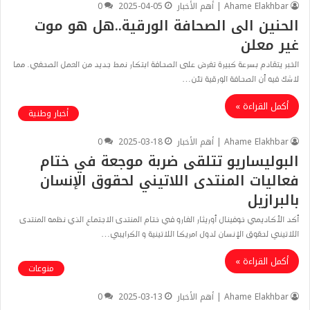
Ahame Elakhbar | أهم الأخبار
2025-04-05
0
الحنين الى الصحافة الورقية..هل هو موت
غير معلن
الخبر يتقادم بسرعة كبيرة تفرض على الصحافة ابتكار نمط جديد من العمل الصحفي. مما
لاشك فيه أن الصحافة الورقية تئن…
أكمل القراءة »
أخبار وطنية
Ahame Elakhbar | أهم الأخبار
2025-03-18
0
البوليساريو تتلقى ضربة موجعة في ختام
فعاليات المنتدى اللاتيني لحقوق الإنسان
بالبرازيل
أكد الأكاديمي خوفينال أوريثار الفارو في ختام المنتدى الاجتماع الذي نظمه المنتدى
اللاتيني لحقوق الإنسان لدول امريكا اللاتينية و الكرايبي…
أكمل القراءة »
منوعات
Ahame Elakhbar | أهم الأخبار
2025-03-13
0