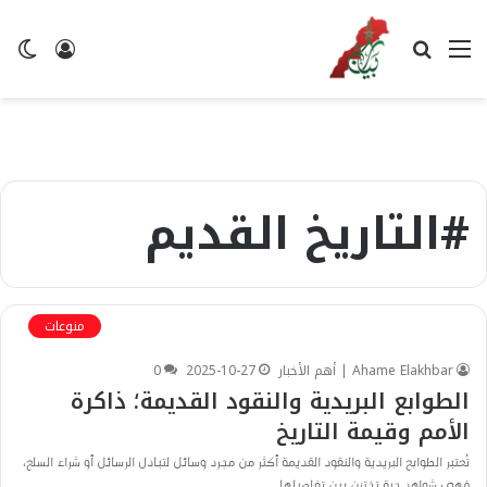
القائمة
بحث
تسجيل
ال
عن
الدخول
ال
#التاريخ القديم
منوعات
Ahame Elakhbar | أهم الأخبار
2025-10-27
0
الطوابع البريدية والنقود القديمة؛ ذاكرة
الأمم وقيمة التاريخ
تُعتبر الطوابع البريدية والنقود القديمة أكثر من مجرد وسائل لتبادل الرسائل أو شراء السلع،
فهي شواهد حية تختزن بين تفاصيلها…