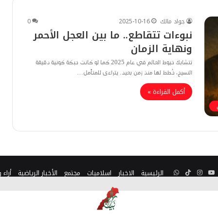
جواد مالك
2025-10-16
0
نبوءات تتقاطع.. ما بين العجل الأحمر
ونهاية الزمان
تتشابك خيوط العالم في عام 2025 كما لو كانت حبكة كونية دقيقة
النسيج، خُطط لها منذ زمن بعيد. يتراءى للمتأمل…
أكمل القراءة »
ينكدإن
يوتيوب
انستقرام
TikTok
واتساب
الرئيسية
الاخبار
اسلاميات
مجتمع
الأخبار الرياضية
أراء 