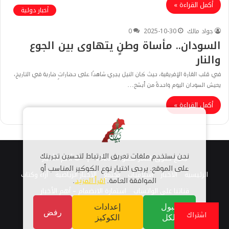
أكمل القراءة »
أخبار دولية
جواد مالك
2025-10-30
0
السودان.. مأساة وطنٍ يتهاوى بين الجوع
والنار
في قلب القارة الإفريقية، حيث كان النيل يجري شاهدًا على حضاراتٍ ضاربة في التاريخ،
يعيش السودان اليوم واحدةً من أبشع…
أكمل القراءة »
جميع حقوق النشر محفوظة 2026 |
© أهم الأخبار
نحن نستخدم ملفات تعريف الارتباط لتحسين تجربتك
على الموقع. يرجى اختيار نوع الكوكيز المناسب أو
الرئيسية
الاخبار
اسلاميات
مجتمع
الأخبار الرياضية
أراء وكتاب
الموافقة العامة.
اقرأ المزيد
.
قناتنا على الواتساب
استمارة الانضمام – أهم الأخبار
قبول
إعدادات
رفض
فيسبوك
تويتر
لينكدإن
يوتيوب
انستقرام
TikTok
واتساب
اشتراك
الكل
الكوكيز