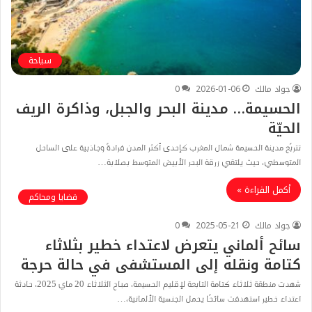
سياحة
جواد مالك
2026-01-06
0
الحسيمة… مدينة البحر والجبل، وذاكرة الريف
الحيّة
تتربّع مدينة الحسيمة شمال المغرب كإحدى أكثر المدن فرادةً وجاذبية على الساحل
المتوسطي، حيث يلتقي زرقة البحر الأبيض المتوسط بصلابة…
أكمل القراءة »
قضايا ومحاكم
جواد مالك
2025-05-21
0
سائح ألماني يتعرض لاعتداء خطير بثلاثاء
كتامة ونقله إلى المستشفى في حالة حرجة
شهدت منطقة ثلاثاء كتامة التابعة لإقليم الحسيمة، صباح الثلاثاء 20 ماي 2025، حادثة
اعتداء خطير استهدفت سائحًا يحمل الجنسية الألمانية،…