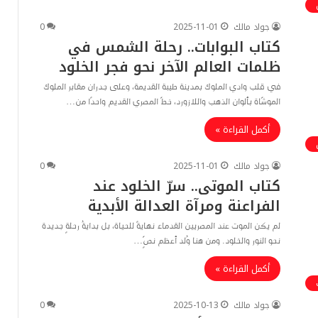
جواد مالك
2025-11-01
0
كتاب البوابات.. رحلة الشمس في
ظلمات العالم الآخر نحو فجر الخلود
في قلب وادي الملوك بمدينة طيبة القديمة، وعلى جدران مقابر الملوك
الموشّاة بألوان الذهب واللازورد، خطّ المصري القديم واحدًا من…
أكمل القراءة »
جواد مالك
2025-11-01
0
كتاب الموتى.. سرّ الخلود عند
الفراعنة ومرآة العدالة الأبدية
لم يكن الموت عند المصريين القدماء نهايةً للحياة، بل بدايةُ رحلةٍ جديدة
نحو النور والخلود. ومن هنا وُلد أعظم نصٍّ…
أكمل القراءة »
جواد مالك
2025-10-13
0