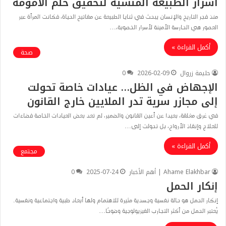
​أسرار الطبيعة المنسية لتحقيق حلم الأمومة
​منذ فجر التاريخ والإنسان يبحث في ثنايا الطبيعة عن مفاتيح الحياة، فكانت المرأة عبر
العصور هي الحارسة الأمينة لأسرار الخصوبة،…
أكمل القراءة »
صحة
حليمة زروال
2026-02-09
0
الإجهاض في الظل… عيادات خاصة تحولت
إلى مجازر سرية تدر الملايين خارج القانون
في غرف مغلقة، بعيدا عن أعين القانون والضمير، لم تعد بعض العيادات الخاصة فضاءات
للعلاج وإنقاذ الأرواح، بل تحولت إلى…
أكمل القراءة »
مجتمع
Ahame Elakhbar | أهم الأخبار
2025-07-24
0
إنكار الحمل
إنكار الحمل هو حالة نفسية وجسدية مثيرة للاهتمام ولها أبعاد طبية واجتماعية ونفسية.
يُعتبر الحمل من أكثر التجارب الفيزيولوجية وضوحًا…