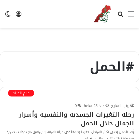
القائمة
بحث
تسجيل
ال
عن
الدخول
ال
#الحمل
عالم المرأة
زينب السايح
منذ 23 ساعة
0
​رحلة التغيرات الجسدية والنفسية وأسرار
الجمال خلال الحمل
يُعد الحمل إحدى أكثر المراحل تعقيداً وعمقاً في حياة المرأة، إذ يترافق مع تحولات جذرية
ومذهلة تطال شتى جوانب الكيان…