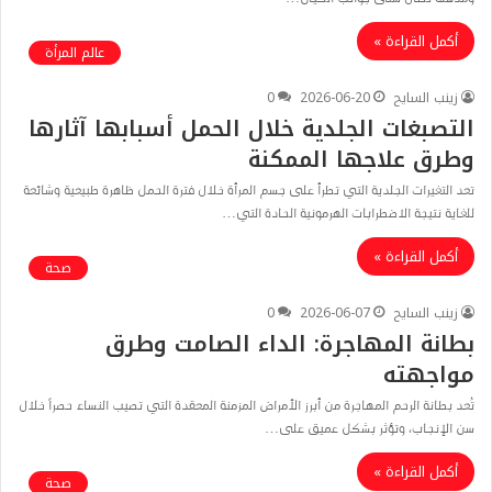
أكمل القراءة »
عالم المرأة
زينب السايح
2026-06-20
0
التصبغات الجلدية خلال الحمل أسبابها آثارها
وطرق علاجها الممكنة
​تعد التغيرات الجلدية التي تطرأ على جسم المرأة خلال فترة الحمل ظاهرة طبيعية وشائعة
للغاية نتيجة الاضطرابات الهرمونية الحادة التي…
أكمل القراءة »
صحة
زينب السايح
2026-06-07
0
بطانة المهاجرة: الداء الصامت وطرق
مواجهته
​تُعد بطانة الرحم المهاجرة من أبرز الأمراض المزمنة المعقدة التي تصيب النساء حصراً خلال
سن الإنجاب، وتؤثر بشكل عميق على…
أكمل القراءة »
صحة