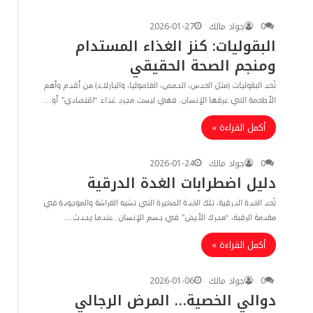
0
جواد مالك
2026-01-27
​البقوليات: كنز الغذاء المستدام
ومنجم الصحة الحقيقي
​تُعد البقوليات (مثل العدس، الحمص، الفاصوليا، والبازلاء) من أقدم وأهم
الأطعمة التي عرفها الإنسان. فهي ليست مجرد غذاء “اقتصادي” أو…
أكمل القراءة »
0
جواد مالك
2026-01-24
دليل اضطرابات الغدة الدرقية
​تُعد الغدة الدرقية، تلك الغدة الصغيرة التي تشبه الفراشة والموجودة في
مقدمة الرقبة، “محرك الأيض” في جسم الإنسان. عندما يحدث…
أكمل القراءة »
0
جواد مالك
2026-01-06
دوالي الخصية… المرض الرجالي