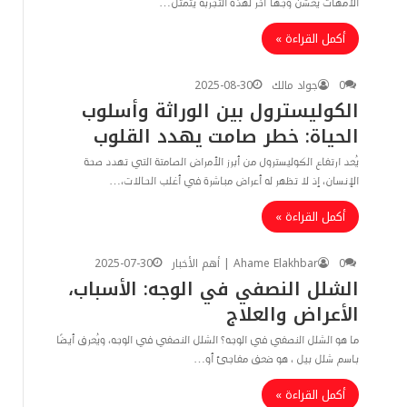
الأمهات يعشن وجهاً آخر لهذه التجربة يتمثل…
أكمل القراءة »
0
جواد مالك
2025-08-30
الكوليسترول بين الوراثة وأسلوب
الحياة: خطر صامت يهدد القلوب
يُعد ارتفاع الكوليسترول من أبرز الأمراض الصامتة التي تهدد صحة
الإنسان، إذ لا تظهر له أعراض مباشرة في أغلب الحالات،…
أكمل القراءة »
0
Ahame Elakhbar | أهم الأخبار
2025-07-30
الشلل النصفي في الوجه: الأسباب،
الأعراض والعلاج
ما هو الشلل النصفي في الوجه؟ الشلل النصفي في الوجه، ويُعرف أيضًا
باسم شلل بيل ، هو ضعف مفاجئ أو…
أكمل القراءة »