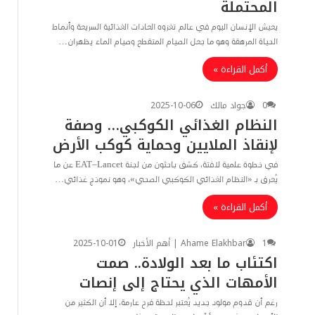
المحتملة
يعيش الإنسان اليوم في عالم تغزوه العادات الغذائية السريعة وأنماط
الحياة المرهقة وهو ما جعل الصيام المتقطع وصيام الماء يظهران…
أكمل القراءة »
0
جواد مالك
2025-10-06
النظام الغذائي الكوكبي… وصفة
لإنقاذ الملايين وحماية كوكب الأرض
في خطوة علمية لافتة، كشف باحثون من لجنة EAT–Lancet عن ما
يُعرف بـ «النظام الغذائي الكوكبي الصحي»، وهو نموذج غذائي…
أكمل القراءة »
1
Ahame Elakhbar | أهم الأخبار
2025-10-01
اكتئاب ما بعد الولادة.. صمت
الأمهات الذي يحتاج إلى إنصات
رغم أن قدوم مولود جديد يُعتبر لحظة فرح عارمة، إلا أن الكثير من