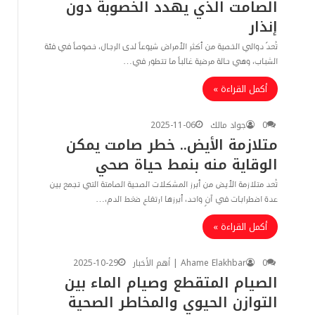
الصامت الذي يهدد الخصوبة دون
إنذار
تُعدّ دوالي الخصية من أكثر الأمراض شيوعاً لدى الرجال، خصوصاً في فئة
الشباب، وهي حالة مرضية غالباً ما تتطور في…
أكمل القراءة »
0
جواد مالك
2025-11-06
متلازمة الأيض.. خطر صامت يمكن
الوقاية منه بنمط حياة صحي
تُعد متلازمة الأيض من أبرز المشكلات الصحية الصامتة التي تجمع بين
عدة اضطرابات في آنٍ واحد، أبرزها ارتفاع ضغط الدم،…
أكمل القراءة »
0
Ahame Elakhbar | أهم الأخبار
2025-10-29
الصيام المتقطع وصيام الماء بين
التوازن الحيوي والمخاطر الصحية