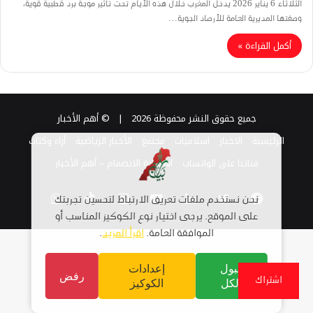
الثلاثاء 6 يناير 2026 يدخل المغرب خلال هذه الأيام تحت تأثير موجة برد قطبية قوية،
وصفتها المديرية العامة للأرصاد الجوية…
أكمل القراءة »
جميع حقوق النشر محفوظة 2026 |
© أهم الأخبار
الرئيسية
الاخبار
اسلاميات
مجتمع
الأخبار الرياضية
أراء وكتاب
قناتنا على الواتساب
استمارة الانضمام – أهم الأخبار
فيسبوك
تويتر
لينكدإن
يوتيوب
انستقرام
TikTok
واتساب
نحن نستخدم ملفات تعريف الارتباط لتحسين تجربتك
على الموقع. يرجى اختيار نوع الكوكيز المناسب أو
الموافقة العامة.
اقرأ المزيد
.
قبول
إعدادات
رفض
اشتراك
الكل
الكوكيز