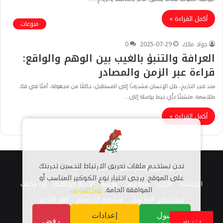
أكمل القراءة »
منوعات
جواد مالك
2025-07-29
0
العرافة والتنبؤ بالغيب بين الوهم والواقع:
قراءة عبر الزمن والمصادر
منذ فجر التاريخ، ظل الإنسان مشدودًا إلى المستقبل، خائفًا من مجهوله، آملًا في فك
طلاسمه، متشبثًا بأي خيط يوصله إلى…
أكمل القراءة »
جميع حقوق النشر محفوظة 2026 |
© أهم الأخبار
نحن نستخدم ملفات تعريف الارتباط لتحسين تجربتك
على الموقع. يرجى اختيار نوع الكوكيز المناسب أو
الرئيسية
الاخبار
اسلاميات
مجتمع
الأخبار الرياضية
أراء وكتاب
الموافقة العامة.
اقرأ المزيد
.
قناتنا على الواتساب
استمارة الانضمام – أهم الأخبار
قبول
إعدادات
رفض