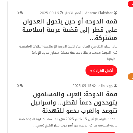
Ahame Elakhbar | أهم الأخبار
2025-09-16
0
قمة الدوحة أو حين يتحول العدوان
على قطر إلى قضية عربية إسلامية
مشتركة…
جاء البيان الختامي الصادر عن القمة العربية الإسلامية الطارئة المنعقدة
في الدوحة محملا برسائل سياسية عميقة، تتجاوز حدود الإدانة
الظرفية…
أكمل القراءة »
جواد مالك
2025-09-15
0
قمة الدوحة: العرب والمسلمون
يتوحدون دعماً لقطر… وإسرائيل
تتوعد والغرب يدعو للتهدئة
انعقدت اليوم الإثنين 15 شتنبر 2025 في العاصمة القطرية الدوحة قمة
عربية-إسلامية طارئة، بدعوة من أمير دولة قطر الشيخ تميم…