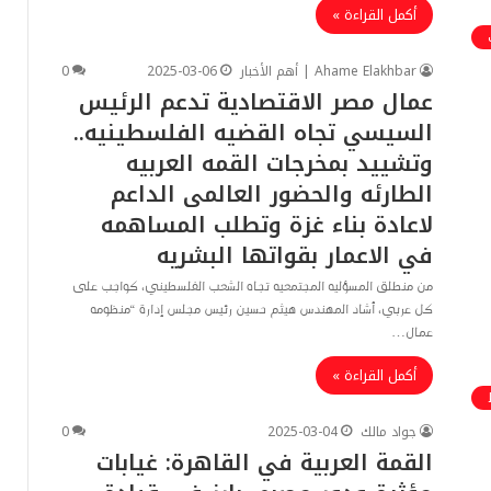
أكمل القراءة »
Ahame Elakhbar | أهم الأخبار
2025-03-06
0
عمال مصر الاقتصادية تدعم الرئيس
السيسي تجاه القضيه الفلسطينيه..
وتشييد بمخرجات القمه العربيه
الطارئه والحضور العالمى الداعم
لاعادة بناء غزة وتطلب المساهمه
في الاعمار بقواتها البشريه
من منطلق المسؤليه المجتمعيه تجاه الشعب الفلسطيني، كواجب على
كل عربي، أشاد المهندس هيثم حسين رئيس مجلس إدارة “منظومه
عمال…
أكمل القراءة »
جواد مالك
2025-03-04
0
القمة العربية في القاهرة: غيابات