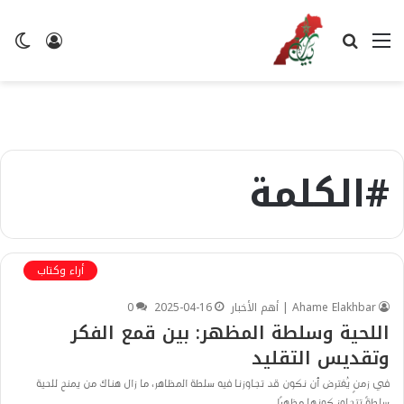
القائمة
بحث
تسجيل
ال
عن
الدخول
ال
#الكلمة
أراء وكتاب
Ahame Elakhbar | أهم الأخبار
2025-04-16
0
اللحية وسلطة المظهر: بين قمع الفكر
وتقديس التقليد
في زمنٍ يُفترض أن نكون قد تجاوزنا فيه سلطة المظاهر، ما زال هناك من يمنح للحية
سلطةً تتجاوز كونها مظهرًا…