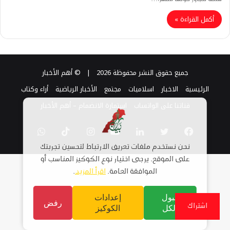
أكمل القراءة »
جميع حقوق النشر محفوظة 2026 |
© أهم الأخبار
الرئيسية
الاخبار
اسلاميات
مجتمع
الأخبار الرياضية
أراء وكتاب
قناتنا على الواتساب
استمارة الانضمام – أهم الأخبار
فيسبوك
تويتر
لينكدإن
يوتيوب
انستقرام
TikTok
واتساب
نحن نستخدم ملفات تعريف الارتباط لتحسين تجربتك
على الموقع. يرجى اختيار نوع الكوكيز المناسب أو
الموافقة العامة.
اقرأ المزيد
.
قبول
إعدادات
رفض
اشتراك
الكل
الكوكيز