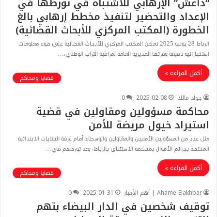
“داعش” الإرهابي للاشتباه في تورطها في
الإعداد والتحضير لتنفيذ مخطط إرهابي بالغ
الخطورة (المكتب المركزي للأبحاث القضائية)
الرباط 28 يونيو 2025 تمكن المكتب المركزي للأبحاث القضائية على ضوء معلومات
استخباراتية دقيقة وفرتها المديرية العامة لمراقبة التراب الوطني،…
أكمل القراءة »
قضايا ومحاكم
جواد مالك
2025-02-08
0
محاكمة مسؤولين ومقاولين في قضية
استيراد خيول مريضة للأمن
مثل عدد من المسؤولين الأمنيين والمقاولين والوسطاء أمام غرفة الجنايات الابتدائية
المختصة بجرائم الأموال بمحكمة الاستئناف بالرباط، بعد تورطهم في…
أكمل القراءة »
قضايا ومحاكم
Ahame Elakhbar | أهم الأخبار
2025-01-31
0
توقيف شخصين في الدار البيضاء بتهم