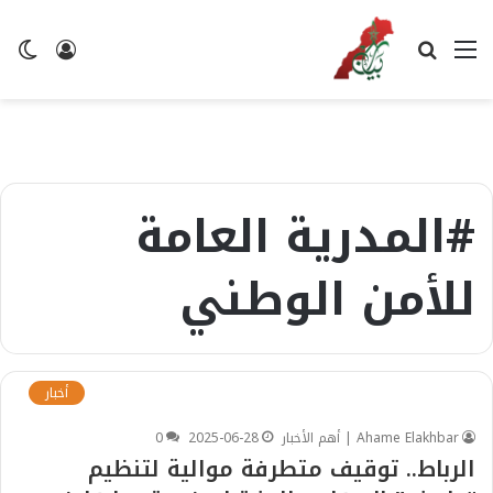
القائمة
بحث
تسجيل
ال
عن
الدخول
ال
#المدرية العامة
للأمن الوطني
أخبار
Ahame Elakhbar | أهم الأخبار
2025-06-28
0
الرباط.. توقيف متطرفة موالية لتنظيم