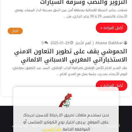
التزوير والنصب وسرقة السيارات
تمكنت عناصر الشرطة القضائية بمنطقة أمن عين الشق بمدينة الدار البيضاء، يومي
الأربعاء والخميس 29 و 30 يناير الجاري، من…
أكمل القراءة »
أخبار
Ahame Elakhbar | أهم الأخبار
2025-01-29
0
الحموشي يقف على تطوير التعاون الامني
الاستخباراتي المغربي الاسباني الالماني
عقد المدير العام للأمن الوطني ومراقبة التراب الوطني، السيد عبد اللطيف حموشي،
اليوم الأربعاء بمدريد، جلسة عمل مع المدير العام…
أكمل القراءة »
جميع حقوق النشر محفوظة 2026 |
© أهم الأخبار
نحن نستخدم ملفات تعريف الارتباط لتحسين تجربتك
على الموقع. يرجى اختيار نوع الكوكيز المناسب أو
الرئيسية
الاخبار
اسلاميات
مجتمع
الأخبار الرياضية
أراء وكتاب
الموافقة العامة.
اقرأ المزيد
.