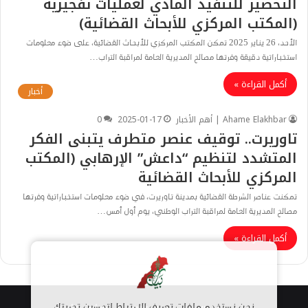
التحضير للتنفيذ المادي لعمليات تفجيرية
(المكتب المركزي للأبحاث القضائية)
الأحد، 26 يناير 2025 تمكن المكتب المركزي للأبحاث القضائية، على ضوء معلومات
استخباراتية دقيقة وفرتها مصالح المديرية العامة لمراقبة التراب…
أكمل القراءة »
أخبار
Ahame Elakhbar | أهم الأخبار
2025-01-17
0
تاوريرت.. توقيف عنصر متطرف يتبنى الفكر
المتشدد لتنظيم “داعش” الإرهابي (المكتب
المركزي للأبحاث القضائية
تمكنت عناصر الشرطة القضائية بمدينة تاوريرت، في ضوء معلومات استخباراتية وفرتها
مصالح المديرية العامة لمراقبة التراب الوطني، يوم أول أمس…
أكمل القراءة »
نحن نستخدم ملفات تعريف الارتباط لتحسين تجربتك