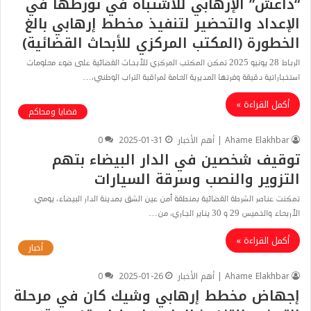
“داعش” الإرهابي للاشتباه في تورطها في
الإعداد والتحضير لتنفيذ مخطط إرهابي بالغ
الخطورة (المكتب المركزي للأبحاث القضائية)
الرباط 28 يونيو 2025 تمكن المكتب المركزي للأبحاث القضائية على ضوء معلومات
استخباراتية دقيقة وفرتها المديرية العامة لمراقبة التراب الوطني،…
أكمل القراءة »
قضايا ومحاكم
Ahame Elakhbar | أهم الأخبار
2025-01-31
0
توقيف شخصين في الدار البيضاء بتهم
التزوير والنصب وسرقة السيارات
تمكنت عناصر الشرطة القضائية بمنطقة أمن عين الشق بمدينة الدار البيضاء، يومي
الأربعاء والخميس 29 و 30 يناير الجاري، من…
أكمل القراءة »
أخبار
Ahame Elakhbar | أهم الأخبار
2025-01-26
0
إجهاض مخطط إرهابي وشيك كان في مرحلة