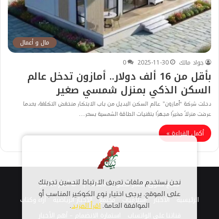
مال و أعمال
جواد مالك
2025-11-30
0
بأقل من 16 ألف دولار.. أمازون تدخل عالم
السكن الذكي بمنزل شمسي صغير
دخلت شركة “أمازون” عالم السكن البديل من باب الابتكار منخفض التكلفة، بعدما
عرضت منزلاً صغيرًا مجهزًا بتقنيات الطاقة الشمسية بسعر…
أكمل القراءة »
جميع حقوق النشر محفوظة 2026 |
© أهم الأخبار
نحن نستخدم ملفات تعريف الارتباط لتحسين تجربتك
على الموقع. يرجى اختيار نوع الكوكيز المناسب أو
الرئيسية
الاخبار
اسلاميات
مجتمع
الأخبار الرياضية
أراء وكتاب
الموافقة العامة.
اقرأ المزيد
.
قناتنا على الواتساب
استمارة الانضمام – أهم الأخبار