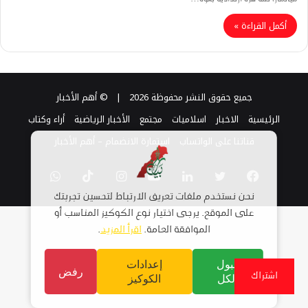
أكمل القراءة »
جميع حقوق النشر محفوظة 2026 |
© أهم الأخبار
الرئيسية
الاخبار
اسلاميات
مجتمع
الأخبار الرياضية
أراء وكتاب
قناتنا على الواتساب
استمارة الانضمام – أهم الأخبار
فيسبوك
تويتر
لينكدإن
يوتيوب
انستقرام
TikTok
واتساب
نحن نستخدم ملفات تعريف الارتباط لتحسين تجربتك
على الموقع. يرجى اختيار نوع الكوكيز المناسب أو
الموافقة العامة.
اقرأ المزيد
.
قبول
إعدادات
رفض
اشتراك
الكل
الكوكيز