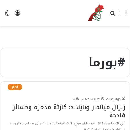
القائمة
بحث
تسجيل
ال
عن
الدخول
ال
#بورما
أخبار
جواد مالك
2025-03-29
0
زلزال ميانمار وتايلاند: كارثة مدمرة وخسائر
فادحة
في 28 مارس 2025، ضرب زلزال قوي بلغت شدته 7.7 درجات على مقياس ريختر وسط
ميانمار، تلته هزة ارتدادية بقوة…