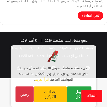
رغم صِغر حجمها، تُعدّ تقرّحات الفم من أكثر المشكلات الصحية إزعاجًا، لما تسببه من ألم
عند الأكل أو الكلام أو…
أكمل القراءة »
جميع حقوق النشر محفوظة 2026 |
© أهم الأخبار
الرئيسية
الاخبار
اسلاميات
مجتمع
الأخبار الرياضية
أراء وكتاب
قناتنا على الواتساب
استمارة الانضمام – أهم الأخبار
فيسبوك
تويتر
لينكدإن
يوتيوب
انستقرام
TikTok
واتساب
نحن نستخدم ملفات تعريف الارتباط لتحسين تجربتك
على الموقع. يرجى اختيار نوع الكوكيز المناسب أو
الموافقة العامة.
اقرأ المزيد
.
قبول
إعدادات
رفض
اشتراك
الكل
الكوكيز