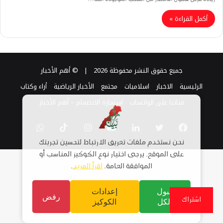
أكمل القراءة »
جميع حقوق النشر محفوظة 2026 |
© أهم الأخبار
الرئيسية
الاخبار
اسلاميات
مجتمع
الأخبار الرياضية
أراء وكتاب
قناتنا على الواتساب
استمارة الانضمام – أهم الأخبار
فيسبوك
تويتر
لينكدإن
يوتيوب
انستقرام
TikTok
واتساب
نحن نستخدم ملفات تعريف الارتباط لتحسين تجربتك
على الموقع. يرجى اختيار نوع الكوكيز المناسب أو
الموافقة العامة.
اقرأ المزيد
.
قبول
إعدادات
رفض
اشتراك
الكل
الكوكيز