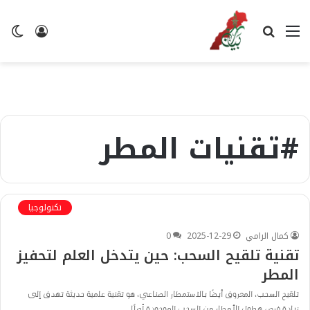
القائمة
بحث
تسجيل
ال
عن
الدخول
ال
#تقنيات المطر
تكنولوجيا
كمال الرامي
2025-12-29
0
تقنية تلقيح السحب: حين يتدخل العلم لتحفيز
المطر
تلقيح السحب، المعروف أيضًا بالاستمطار الصناعي، هو تقنية علمية حديثة تهدف إلى
زيادة فرص هطول الأمطار من السحب الموجودة أصلًا…