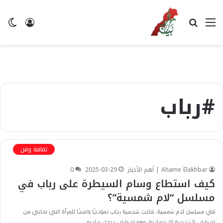
القائمة
بحث
تسجيل
ال
عن
الدخول
ال
#رباب
ثقافة وفن
Ahame Elakhbar | أهم الأخبار
2025-03-29
0
كيف استطاع وسام السيطرة على رباب في
مسلسل “لام شمسية”؟
في مسلسل لام شمسية، كانت شخصية رباب نموذجًا واضحًا للمرأة التي تعاني من
اضطراب الشخصية الاعتمادية، وهو اضطراب يجعل صاحبه…