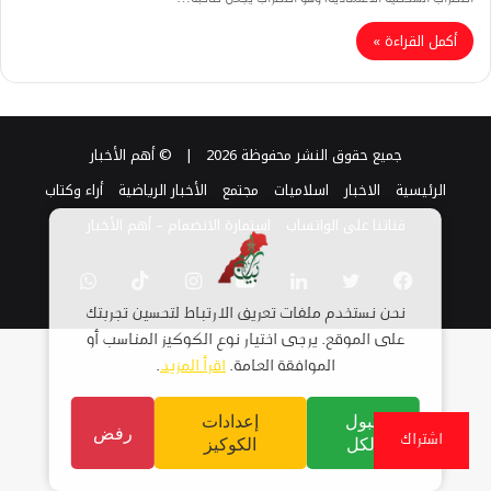
أكمل القراءة »
جميع حقوق النشر محفوظة 2026 |
© أهم الأخبار
الرئيسية
الاخبار
اسلاميات
مجتمع
الأخبار الرياضية
أراء وكتاب
قناتنا على الواتساب
استمارة الانضمام – أهم الأخبار
فيسبوك
تويتر
لينكدإن
يوتيوب
انستقرام
TikTok
واتساب
نحن نستخدم ملفات تعريف الارتباط لتحسين تجربتك
على الموقع. يرجى اختيار نوع الكوكيز المناسب أو
الموافقة العامة.
اقرأ المزيد
.
قبول
إعدادات
رفض
اشتراك
الكل
الكوكيز