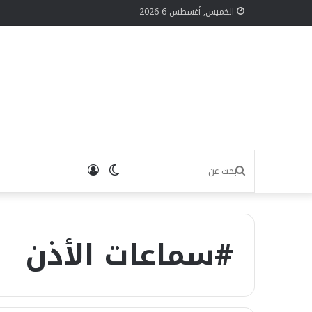
الخميس, أغسطس 6 2026
الوضع
تسجيل
بحث
المظلم
الدخول
عن
#سماعات الأذن