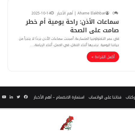
0
Ahame Elakhbar | أهم الأخبار
2025-10-14
سماعات الأذن: راحة يومية أم خطر
صامت على الصحة
في عصر التكنولوجيا المتسارعة، أصبحت سماعات الأذن جزءًا لا يتجزأ من
حياتنا اليومية. نرتديها أثناء التنقل، في العمل، أثناء الرياضة،…
أكمل القراءة »
فيسبوك
تويتر
لينكدإ
يو
وكتاب
قناتنا على الواتساب
استمارة الانضمام – أهم الأخبار