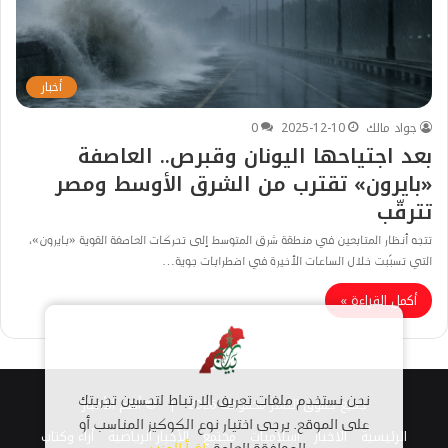
أخبار
جواد مالك
2025-12-10
0
بعد اجتياحها اليونان وقبرص.. العاصفة
«بايرون» تقترب من الشرق الأوسط ومصر
تترقّب
تتجه أنظار المتابعين في منطقة شرق المتوسط إلى تحركات العاصفة القوية «بايرون»،
التي تسبّبت خلال الساعات الأخيرة في اضطرابات جوية…
أكمل القراءة »
جميع حقوق النشر محفوظة 2026 |
© أهم الأخبار
نحن نستخدم ملفات تعريف الارتباط لتحسين تجربتك
على الموقع. يرجى اختيار نوع الكوكيز المناسب أو
الرئيسية
الاخبار
اسلاميات
مجتمع
الأخبار الرياضية
أراء وكتاب