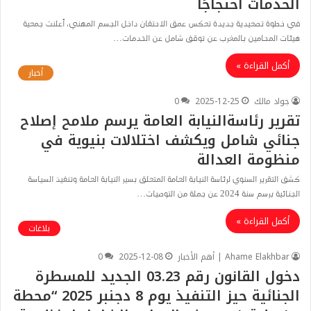
الخدمات احتجاجًا
في خطوة تصعيدية جديدة تعكس عمق الاحتقان داخل الجسم المهني، أعلنت جمعية
هيئات المحامين بالمغرب عن توقف شامل عن الخدمات…
أكمل القراءة »
أخبار
جواد مالك
2025-12-25
0
تقرير رئاسةالنيابة العامة يرسم ملامح إصلاح
جنائي شامل ويكشف اختلالات بنيوية في
منظومة العدالة
كشف التقرير السنوي لرئاسة النيابة العامة المتعلق بسير النيابة العامة وتنفيذ السياسة
الجنائية برسم سنة 2024 عن جملة من التوصيات…
أكمل القراءة »
بلاغات
Ahame Elakhbar | أهم الأخبار
2025-12-08
0
دخول القانون رقم 03.23 الجديد للمسطرة
الجنائية حيز التنفيذ يوم 8 دجنبر 2025 “محطة