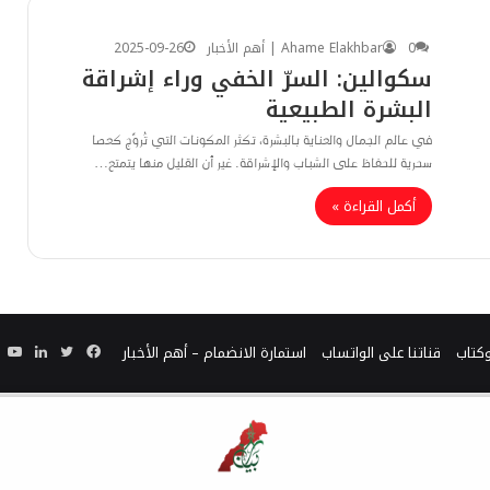
0
Ahame Elakhbar | أهم الأخبار
2025-09-26
سكوالين: السرّ الخفي وراء إشراقة
البشرة الطبيعية
في عالم الجمال والعناية بالبشرة، تكثر المكونات التي تُروَّج كعصا
سحرية للحفاظ على الشباب والإشراقة. غير أن القليل منها يتمتع…
أكمل القراءة »
فيسبوك
تويتر
لينكدإ
يو
وكتاب
قناتنا على الواتساب
استمارة الانضمام – أهم الأخبار