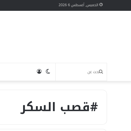
الخميس, أغسطس 6 2026
الوضع
تسجيل
بحث
المظلم
الدخول
عن
#قصب السكر