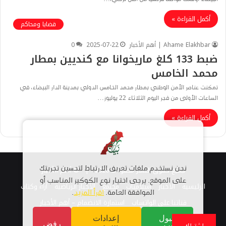
أكمل القراءة »
قضايا ومحاكم
Ahame Elakhbar | أهم الأخبار
2025-07-22
0
ضبط 133 كلغ ماريخوانا مع كنديين بمطار
محمد الخامس
تمكنت عناصر الأمن الوطني بمطار محمد الخامس الدولي بمدينة الدار البيضاء، في
الساعات الأولى من فجر اليوم الثلاثاء 22 يوليوز…
أكمل القراءة »
جميع حقوق النشر محفوظة 2026 |
© أهم الأخبار
نحن نستخدم ملفات تعريف الارتباط لتحسين تجربتك
على الموقع. يرجى اختيار نوع الكوكيز المناسب أو
الرئيسية
الاخبار
اسلاميات
مجتمع
الأخبار الرياضية
أراء وكتاب
الموافقة العامة.
اقرأ المزيد
.
قناتنا على الواتساب
استمارة الانضمام – أهم الأخبار
قبول
إعدادات
رفض