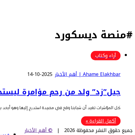
#منصة ديسكورد
أراء وكتاب
Ahame Elakhbar | أهم الأخبار
2025-10-14
ﺟﻴﻞ”زد” وﻟﺪ ﻣﻦ رﺣﻢ ﻣﺆاﻣﺮة ﻟﻴﺴﺘﺨ
ﻛﻞ اﻟﻤﺆﺷﺮات ﺗﻔﻴﺪ أن ﺷﺒﺎﺑﻨﺎ وﻗﻊ ﻓﻲ ﻣﺼﻴﺪة اﺳﺘﺪرج إﻟﻴﻬﺎ وﻫﻮ أﺑﻌﺪ ﺑ
أكمل القراءة »
جميع حقوق النشر محفوظة 2026 |
© أهم الأخبار