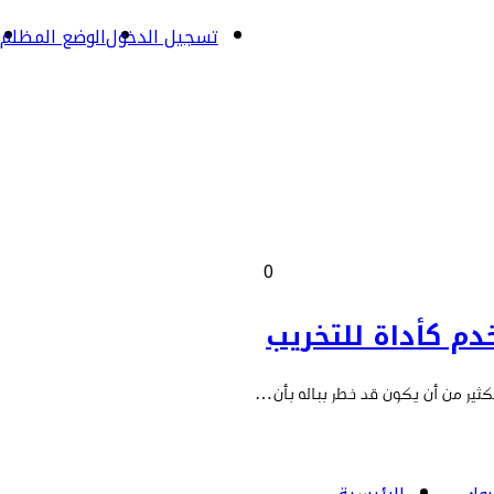
تسجيل الدخول
الوضع المظلم
0
ﺪم ﻛﺄداة ﻟﻠﺘﺨﺮﻳﺐ
ﻜﺜﻴﺮ ﻣﻦ أن ﻳﻜﻮن ﻗﺪ ﺧﻄﺮ ﺑﺒﺎﻟﻪ ﺑﺄن…