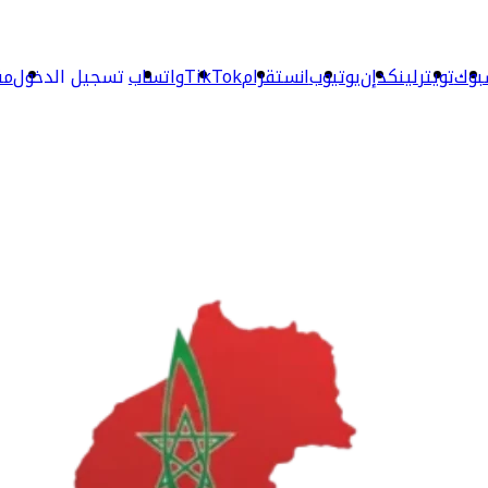
بوك
تويتر
لينكدإن
يوتيوب
انستقرام
TikTok
واتساب
تسجيل الدخول
مق