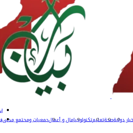
اس
بار دولية
صحة
تعليم
تكنولوجيا
مال و أعمال
جمعيات ومجتمع مدنى
قن