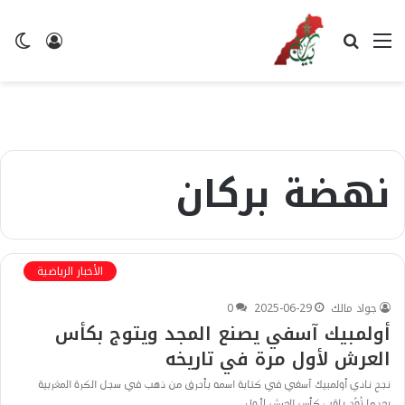
القائمة
بحث
تسجيل
ال
عن
الدخول
ال
نهضة بركان
الأخبار الرياضية
جواد مالك
2025-06-29
0
أولمبيك آسفي يصنع المجد ويتوج بكأس
العرش لأول مرة في تاريخه
نجح نادي أولمبيك آسفي في كتابة اسمه بأحرف من ذهب في سجل الكرة المغربية
بعدما تُوِّج بلقب كأس العرش لأول…