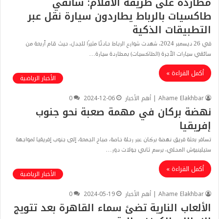
مطاردة على طريقة الأفلام: سائقي
طاكسيات بالرباط يطاردون سيارة نقل عبر
التطبيقات الذكية
في 26 ديسمبر 2024، شهدت شوارع الرباط حادثًا مثيرًا للجدل، حيث قام أربعة من
سائقي سيارات الأجرة (الطاكسيات) بمطاردة سيارة…
أكمل القراءة »
الأخبار الرياضية
Ahame Elakhbar | أهم الأخبار
2024-12-06
0
نهضة بركان في مهمة صعبة نحو جنوب
إفريقيا
تسافر بعثة فريق نهضة بركان عبر رحلة خاصة، صباح الجمعة، إلى جنوب إفريقيا لمواجهة
ستيلينبوش المحلي، برسم ثاني جولات دور…
أكمل القراءة »
الأخبار الرياضية
Ahame Elakhbar | أهم الأخبار
2024-05-19
0
الألعاب النارية تضئ سماء القاهرة بعد تتويج