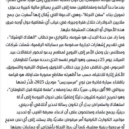
بإطلاق نبوءة الطوفان، بل حوّل خطابه التحذيري إلى مورد مالي ضخم،
بعدما دعا أتباعه ومتعاطفين معه إلى التبرع بمبالغ مالية كبيرة بدعوى
تمويل بناء “سفن النجاة”، وهي الدعوة التي يُقال إنها أسفرت عن جمع
ملايين الدولارات خلال فترة وجيزة، في غياب أي شفافية حول أوجه صرف
هذه الأموال أو الجهات المشرفة عليها.
وما زاد من حدة الجدل، هو شروعه، بالتوازي مع خطاب “الهلاك الوشيك”،
في تقديم إشهارات تجارية مدفوعة عبر حساباته الرقمية، شملت شركات
ومطاعم، بل وصل الأمر إلى الترويج لمطعم يدعو لحضور احتفالات عيد
الميلاد يوم 25 ديسمبر، وهو اليوم نفسه الذي حدده موعدًا للطوفان
المزعوم، في تناقض صارخ بين خطاب التخويف وسلوك الترفيه والتسويق.
الأكثر إثارة للانتباه، حسب ما أظهرته مقاطع مصورة متداولة، هو قيامه
باقتناء سيارة فاخرة من نوع “مرسيديس” موديل 2025، قُدّر ثمنها
بحوالي 90 ألف دولار، مبررًا ذلك بما وصفه بـ“متعة قليلة قبل الطوفان”،
وهو تصريح اعتبره كثيرون دليلًا إضافيًا على تحول النبوءة إلى أداة
استهلاك واستعراض بدل أن تكون رسالة تحذير أخلاقي أو ديني.
دينيًا، يجمع علماء ومختصون على أن ادعاء معرفة الغيب أو تحديد
مواعيد الكوارث الكونية أمر مرفوض عقديًا، ولا يستند إلى أي نص صحيح
أو مرجعية دينية معتبرة، كما أن ربط النجاة بأشخاص أو جماعات بعينها