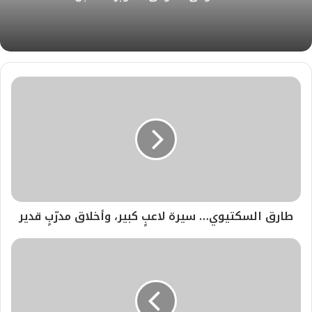
طارق السكتيوي… سيرة لاعبٍ كبير، وأخلاق مدرّبٍ قدير