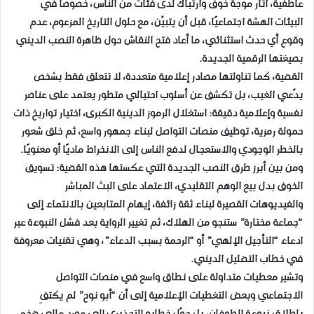
عاطفية، أثار موجة خوف وارتباك لدى فئات من الناس، خصوصًا في
البيئات الهشة اجتماعيًا، قبل أن يتبيّن، مع حلول التاريخ المزعوم، عدم
وقوع أي حدث استثنائي، ما أعاد فتح النقاش حول ظاهرة النصب الديني
بصيغتها الرقمية الجديدة.
القضية، كما تناولتها مصادر إعلامية متعددة، لا تتعلق فقط بشخص
يدّعي الغيب، بل تكشف عن أسلوب احتيالي متطور يعتمد على عناصر
نفسية وإعلامية دقيقة: استغلال الرموز الدينية الكبرى، اختيار تواريخ ذات
حمولة رمزية، توظيف منصات التواصل لبناء جمهور واسع، ثم خلق شعور
بالخطر الوجودي والاستعجال لدفع الناس إلى الانخراط ماديًا أو معنويًا.
ومن بين أبرز طرق النصب الجديدة التي عكستها هذه القضية: تسويق
الخوف بدل بيع الوهم التقليدي، الاعتماد على البث المباشر
والفيديوهات القصيرة لبناء ثقة زائفة، إيهام المتابعين بالانتماء إلى
“جماعة مختارة” ستنجو من الهلاك، ثم تغيير الرواية بعد فشل النبوءة عبر
ادعاء “التأجيل الإلهي” أو “الرحمة بسبب الدعاء”، وهي تقنيات معروفة
في خطاب التضليل الديني.
وتشير معطيات متداولة على نطاق واسع في منصات التواصل
الاجتماعي وبعض التغطيات الإعلامية إلى أن “أبو نوح” لم يكتفِ