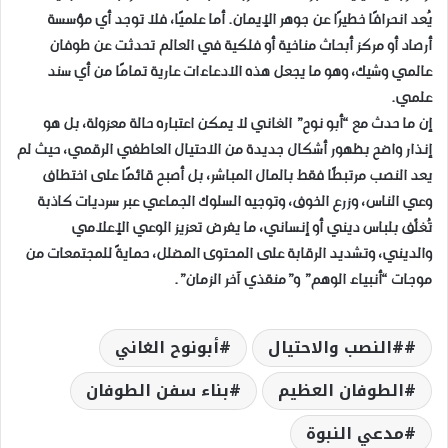
يُعد انحرافًا خطيرًا عن جوهر الإيمان. أما علميًا، فلا توجد أي مؤسسة
أرصاد أو مركز أبحاث مناخية أو فلكية في العالم تحدثت عن طوفان
عالمي وشيك، وهو ما يجعل هذه الادعاءات عارية تمامًا من أي سند
علمي.
إن ما حدث مع “أبو نوح” الغاني لا يمكن اعتباره حالة معزولة، بل هو
إنذار واضح بظهور أشكال جديدة من الاحتيال العاطفي الرقمي، حيث لم
يعد النصب مرتبطًا فقط بالمال المباشر، بل أصبح قائمًا على اختطاف
وعي الناس، وزرع الخوف، وتوجيه السلوك الجماعي عبر سرديات كاذبة
تُغلّف بلباس ديني أو إنساني، ما يفرض تعزيز الوعي الإعلامي
والديني، وتشديد الرقابة على المحتوى المضلل، حمايةً للمجتمعات من
موجات “أنبياء الوهم” و”منقذي آخر الزمان”.
#النصب والاحتيال
أبونوح الغاني
الطوفان العظيم
بناء سفن الطوفان
مدعي النبوة