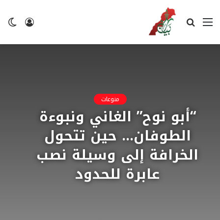
القائمة
بحث
تسجيل
ال
عن
الدخول
ال
منوعات
“أبو نوح” الغاني ونبوءة
الطوفان… حين تتحول
الخرافة إلى وسيلة نصب
عابرة للحدود