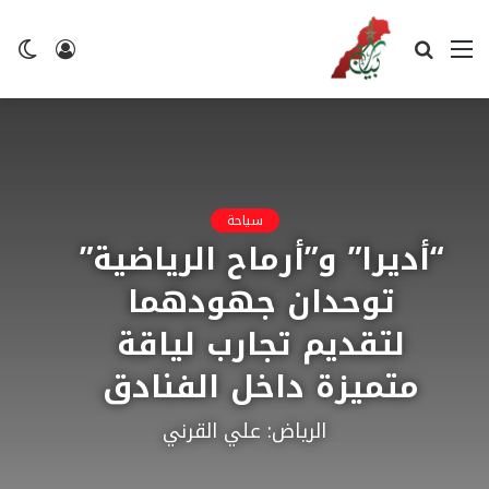
القائمة
بحث
تسجيل
ال
عن
الدخول
ال
سياحة
“أديرا” و”أرماح الرياضية”
توحدان جهودهما
لتقديم تجارب لياقة
متميزة داخل الفنادق
الرياض: علي القرني