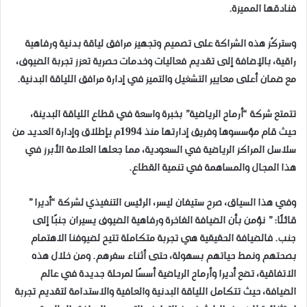
فنادقها المميزة.
وستركّز هذه الشراكة على تصميم وتجهيز مرافق لياقة بدنية ورفاهية
راقية، بالإضافة إلى تقديم فعاليات وخدمات حصرية تعزز تجربة الضيوف،
مع ضمان أعلى معايير التشغيل والتميز في إدارة مرافق اللياقة البدنية.
تتمتع شركة “أرماح الرياضية” بخبرة واسعة في قطاع اللياقة البدينة،
حيث قام مؤسسوها وفريق إدارتها منذ 1994م بإطلاق وإدارة العديد من
سلاسل المراكز الرياضية في السعودية، مما جعلها العلامة الأبرز في
هذا المجال والمساهمة في تنمية القطاع.
وفي هذا السياق، صرح ستيفان ليسر، الرئيس التنفيذي لشركة “أديرا ”
قائلًا: ” نؤمن بأن الضيافة الفاخرة ورفاهية الضيوف يسيران جنبًا إلى
جنب. فالضيافة الحقيقية هي تجربة متكاملة تتيح لضيوفنا الاهتمام
بصحتهم ونمط حياتهم بسهولة، حتى أثناء سفرهم. ومن خلال هذه
الاتفاقية، تضع أديرا وأرماح الرياضية أسسًا لمرحلة جديدة في عالم
الضيافة، حيث تتكامل اللياقة البدنية والعافية والاستدامة لتقديم تجربة