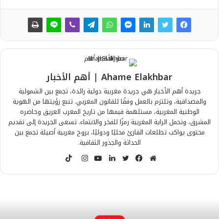
Ahame Elakhbar | أهم الأخبار
جريدة أهم الأخبار هي جريدة مغربية دولية رائدة، تجمع بين الشمولية
والمصداقية، وتلتزم بالعمل وفقًا للقانون المغربي. تنبع رؤيتها من الهوية
الوطنية المغربية، مستلهمة قيمها من تاريخ المغرب العريق وحاضره
المشرق، وتحمل الراية المغربية رمزًا للفخر والانتماء. تسعى الجريدة إلى تقديم
محتوى يواكب تطلعات القارئ محليًا ودوليًا، بروح مغربية أصيلة تجمع بين
الحداثة والجذور الثقافية.
T
i
م
ف
ت
ل
ي
ا
k
و
ي
و
ي
و
ن
T
ق
س
ي
ن
ت
س
o
ع
ب
ت
ك
ي
ت
k
ا
و
ر
د
و
ق