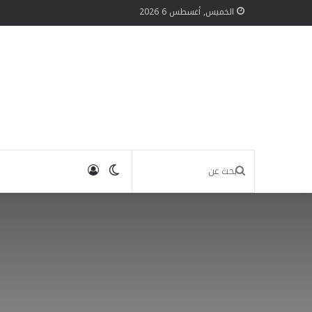
الخميس, أغسطس 6 2026
الوضع
تسجيل
بحث
المظلم
الدخول
عن