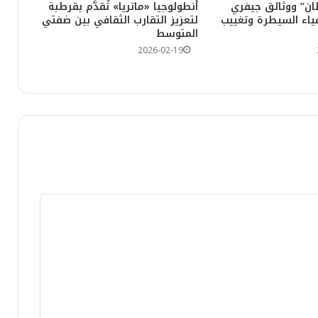
ن” ووثائق جيفري
أنطولوجيا «ماتريا» تُقدَّم بقرطبة
ياء السيطرة وتغييب
لتعزيز التقارب الثقافي بين ضفتي
المتوسط
2026-02-19
الصحراء المغربية: من الشرعية التاريخية إلى تكريس السيادة والدبلوماسية الشاملة
أقل من 19 سنة.. سبورتينغ الدار البيضاء يحسم القمة أمام الوداد الرياضي بثلاثية مثيرة
ة شهر رمضان
جدد ومطالب بتفعيل قرارات المنع