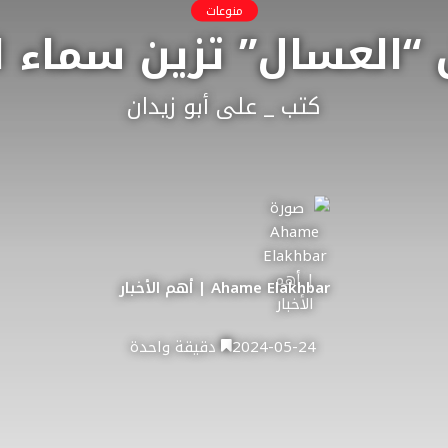
منوعات
ل “العسال” تزين سماء ا
كتب _ على أبو زيدان
Ahame Elakhbar | أهم الأخبار
2024-05-24
دقيقة واحدة