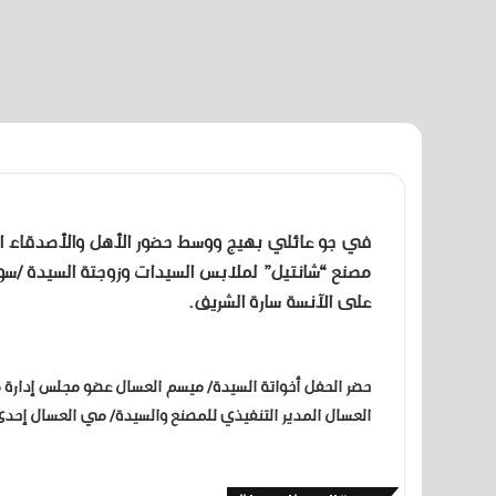
في جو عائلي بهيج ووسط حضور الأهل والأصدقاء اح
مصنع “شانتيل” لملابس السيدات وزوجتة السيدة /سو
على الآنسة سارة الشريف.
حضر الحفل أخواتة السيدة/ ميسم العسال عضو مجلس إدارة 
العسال المدير التنفيذي للمصنع والسيدة/ مي العسال إحدى