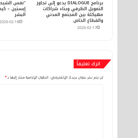
برنامج DIALOGUE يدعو إلى تجاوز
“نفس الشيطا
التمويل الظرفي وبناء شراكات
إبستين – كيم
مهيكلة بين المجتمع المدني
البشر
2026-03-23
والقطاع الخاص
2026-02-18
2026-02-17
2026-03-02
اترك تعليقاً
لن يتم نشر عنوان بريدك الإلكتروني.
الحقول الإلزامية مشار إليها بـ
*
2026-03-02
ا
السفارة التركية بالقاهرة تقدم مساعدات لـ500 فلسطيني بمناسب
ل
ت
ع
2026-02-21
مقاهي الشيشة بالمنصورية… جدل مت
ل
ي