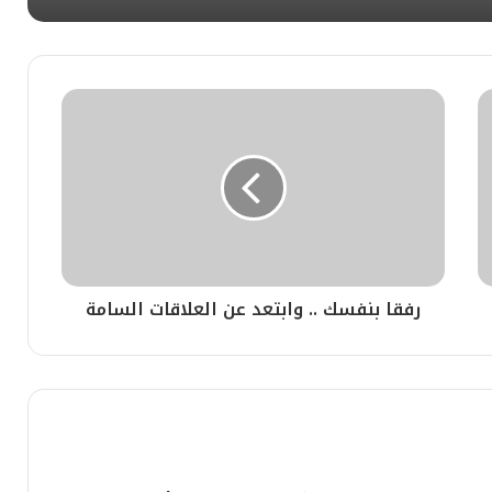
الاحتفال بعيد السيادة الوطنية والطفولة في سفارة تركيا بالقاهرة أطفال أتراك ومصريون وفلسطينيون يلتقون من أجل السلام. دعوة للسلام من القاهرة إلى العالم
اء القطبية
رفقا بنفسك .. وابتعد عن العلاقات السامة
وزير الخارجية المصري يستقبل نظيره المغربى ويبحثان تعزيز العلاقات الثنائية ومستجدات الوضع الاقليمى
سرقة الطريقة القادرية البودشيشية.. حين يتحول الإرث الروحي إلى مشروع تجاري