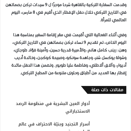
وقدمت السفارة التركية بالقاهرة شرحا موجزًا ل 9 سيدات تركن بصماتهن
في التاريخ التركي خلال حفل الإفطار الذي أقيم في 8 مارس، اليوم
العالمي للمرأة.
وفي أثناء الفعالية التي أقيمت في مقر إقامة السفير بمناسبة هذا
اليوم الخاص، تم تقديم 9 نساء تركن بصماتهن في التاريخ التركي،
وهن: زينب كامل هانم، والأميرة قدرية حسين، وأمينة فؤاد طوجاي،
وشولة يوكسل شنر، وجاهدة سونكو، وصبيحة كوكجن، وخالدة أديب
أديوار، وآلاف ألاطلي، وفاطمة عليا طوبوز. وتضمن هذا الحفل مائدة
إفطار بها العديد من أطباق وحلوى متنوعة من المطبخ التركي.
مقالات ذات صلة
​أدوار العين البشرية في منظومة الرصد
الاستخباراتي
​أسرار التجنيد وبنيّة الاحتراف في عالم