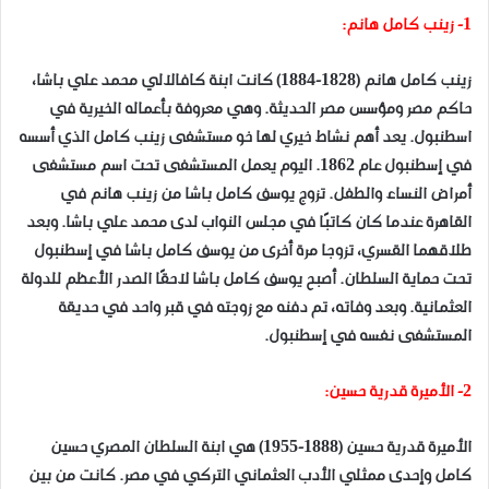
1- زينب كامل هانم:
زينب كامل هانم (1828-1884) كانت ابنة كافالالي محمد علي باشا،
حاكم مصر ومؤسس مصر الحديثة. وهي معروفة بأعماله الخيرية في
اسطنبول. يعد أهم نشاط خيري لها خو مستشفى زينب كامل الذي أسسه
في إسطنبول عام 1862. اليوم يعمل المستشفى تحت اسم مستشفى
أمراض النساء والطفل. تزوج يوسف كامل باشا من زينب هانم في
القاهرة عندما كان كاتبًا في مجلس النواب لدى محمد علي باشا. وبعد
طلاقهما القسري، تزوجا مرة أخرى من يوسف كامل باشا في إسطنبول
تحت حماية السلطان. أصبح يوسف كامل باشا لاحقًا الصدر الأعظم للدولة
العثمانية. وبعد وفاته، تم دفنه مع زوجته في قبر واحد في حديقة
المستشفى نفسه في إسطنبول.
2- الأميرة قدرية حسين:
الأميرة قدرية حسين (1888-1955) هي ابنة السلطان المصري حسين
كامل وإحدى ممثلي الأدب العثماني التركي في مصر. كانت من بين