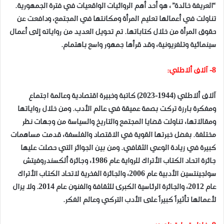
“العريفة خالدة”، هو أحد أهم الروائيات الواقعيات في فترة الجمهورية.
تناولت في أعمالها تعليم المرأة ومكانتها في المجتمع، ودافعت عن
حقوق المرأة من خلال كتاباتها. تم تحويل العديد من رواياته إلى أعمال
سينمائية وتلفزيونية، وقد قرأها جمهور واسع باهتمام.
8- آلاف ألاطلي:
آلاف ألاطلي (1944-2023) كاتبة وخبيرة اقتصادية وعالمة اجتماع
ومفكرة بارزة تركت بصمة عميقة في عالم الأدب. ومن خلال رواياتها
ومقالاتها، تناولت قضايا المجتمع والتاريخ والسياسة من وجهات نظر
مختلفة. بفضل خبرتها القوية في الاقتصاد والفلسفة، قدمت مساهمات
كبيرة في زيادة الوعي الثقافي. ومن بين الجوائز التي حصلت عليها
جائزة اتحاد الكتاب الأتراك للرواية عام 1986، وجائزة ألكسندروفيتش
سولجينتسين الأدبية عام 2006، والجائزة الفخرية لاتحاد الكتاب الأتراك
عام 2012، والجائزة الرئاسية الكبرى للثقافة والفنون عام 2014. ولا يزال
لأعمالها تأثيراً كبيراً على الأدب التركي وعالم الفكر.