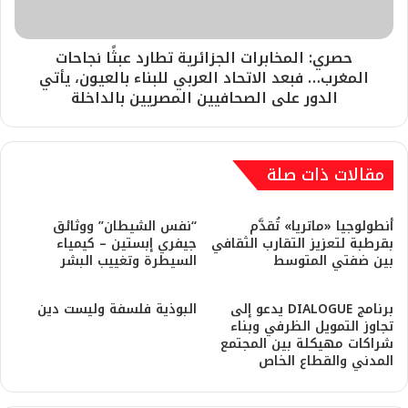
حصري: المخابرات الجزائرية تطارد عبثًا نجاحات
المغرب… فبعد الاتحاد العربي للبناء بالعيون، يأتي
الدور على الصحافيين المصريين بالداخلة
مقالات ذات صلة
أنطولوجيا «ماتريا» تُقدَّم
“نفس الشيطان” ووثائق
بقرطبة لتعزيز التقارب الثقافي
جيفري إبستين – كيمياء
بين ضفتي المتوسط
السيطرة وتغييب البشر
برنامج DIALOGUE يدعو إلى
​البوذية فلسفة وليست دين
تجاوز التمويل الظرفي وبناء
شراكات مهيكلة بين المجتمع
المدني والقطاع الخاص