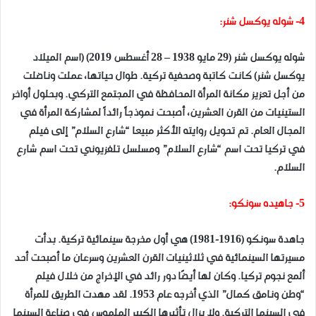
4- شوله يوكسل شنر:
شوله يوكسل شنر (29 مايو 1938 – 28 أغسطس 2019) (اسم الميلاد
يوكسل شنر) كانت كاتبة وصحفية تركية. طوال حياتها، عملت وناضلت
من أجل تعزيز مكانة المرأة المحافظة في المجتمع التركي. وبحلول أواخر
الستينيات من القرن العشرين، أصبحت نموذجاً رائداً لمشاركة المرأة في
المجال العام. تم تحويل روايته الأكثر مبيعا “شارع السلام” إلى فيلم
في تركيا تحت اسم “شارع السلام” ومسلسل تلفزيوني تحت اسم شارع
السلام.
5- جاهيده سونكو:
جاهدة سونكو (1916-1981) هي أول مخرجة سينمائية تركية. بدأت
مسيرتها السينمائية في ثلاثينيات القرن العشرين وسرعان ما أصبحت أحد
ألمع نجوم تركيا. وكان لها أيضًا دور رائد في الإخراج من خلال فيلم
“وطن ونامق كمال” الذي أخرجه عام 1953. لقد مهدت الطريق للمرأة
في السينما التركية. ولا يزال تأثيرها الكبير الملموس في صناعة السينما