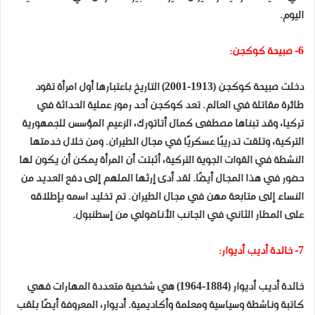
اليوم.
6- صبيحة كوكجن:
دخلت صبيحة كوكجن (1913-2001) التاريخ باعتبارها أول امرأة تقود
طائرة مقاتلة في العالم. تعد كوكجن أحد رموز عملية الحداثة في
تركيا، وقد تبناها مصطفى كمال أتاتورك، الزعيم المؤسس للجمهورية
التركية، وتلقت تدريبًا عسكريًا في مجال الطيران. ومن خلال خدمتها
النشطة في القوات الجوية التركية، أثبتت أن المرأة يمكن أن يكون لها
حضور في هذا المجال أيضًا. لقد أدى إرثها الملهم إلى دفع العديد من
النساء إلى متابعة مهن في مجال الطيران. تم تخليد اسمه بإطلاقه
على المطار الثاني في الجانب الأناضولي من إسطنبول.
7- خالدة أديب أديوار:
خالدة أديب أديوار (1884-1964) هي شخصية متعددة المهارات فهي
كاتبة وناشطة وسياسية ومعلمة وأكاديمية. أديوار، المعروفة أيضًا بلقب