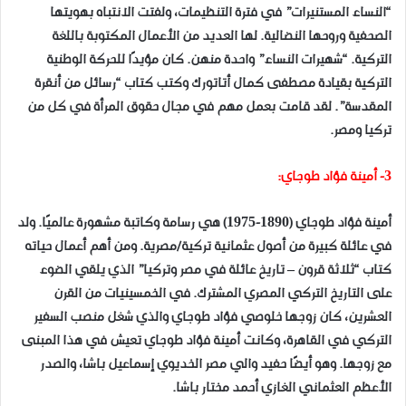
“النساء المستنيرات” في فترة التنظيمات، ولفتت الانتباه بهويتها
الصحفية وروحها النضالية. لها العديد من الأعمال المكتوبة باللغة
التركية. “شهيرات النساء” واحدة منهن. كان مؤيدًا للحركة الوطنية
التركية بقيادة مصطفى كمال أتاتورك وكتب كتاب “رسائل من أنقرة
المقدسة”. لقد قامت بعمل مهم في مجال حقوق المرأة في كل من
تركيا ومصر.
3- أمينة فؤاد طوجاي:
أمينة فؤاد طوجاي (1890-1975) هي رسامة وكاتبة مشهورة عالميًا. ولد
في عائلة كبيرة من أصول عثمانية تركية/مصرية. ومن أهم أعمال حياته
كتاب “ثلاثة قرون – تاريخ عائلة في مصر وتركيا” الذي يلقي الضوء
على التاريخ التركي المصري المشترك. في الخمسينيات من القرن
العشرين، كان زوجها خلوصي فؤاد طوجاي والذي شغل منصب السفير
التركي في القاهرة، وكانت أمينة فؤاد طوجاي تعيش في هذا المبنى
مع زوجها. وهو أيضًا حفيد والي مصر الخديوي إسماعيل باشا، والصدر
الأعظم العثماني الغازي أحمد مختار باشا.