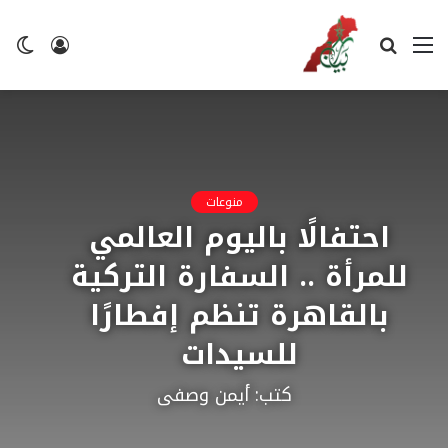
القائمة
بحث
تسجيل
ال
عن
الدخول
ال
منوعات
احتفالًا باليوم العالمي
للمرأة .. السفارة التركية
بالقاهرة تنظم إفطارًا
للسيدات
كتب: أيمن وصفى