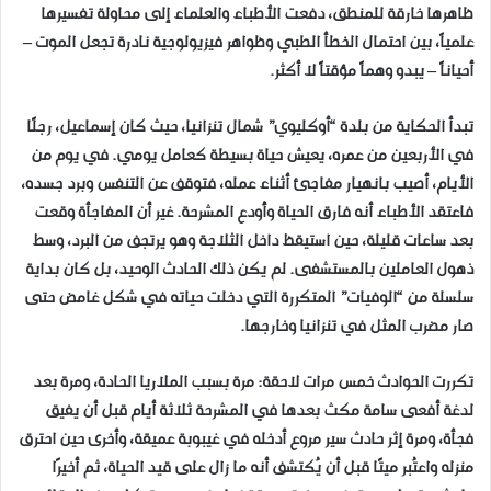
ظاهرها خارقة للمنطق، دفعت الأطباء والعلماء إلى محاولة تفسيرها
علمياً، بين احتمال الخطأ الطبي وظواهر فيزيولوجية نادرة تجعل الموت –
أحياناً – يبدو وهماً مؤقتاً لا أكثر.
تبدأ الحكاية من بلدة “أوكليوي” شمال تنزانيا، حيث كان إسماعيل، رجلًا
في الأربعين من عمره، يعيش حياة بسيطة كعامل يومي. في يوم من
الأيام، أصيب بانهيار مفاجئ أثناء عمله، فتوقف عن التنفس وبرد جسده،
فاعتقد الأطباء أنه فارق الحياة وأُودع المشرحة. غير أن المفاجأة وقعت
بعد ساعات قليلة، حين استيقظ داخل الثلاجة وهو يرتجف من البرد، وسط
ذهول العاملين بالمستشفى. لم يكن ذلك الحادث الوحيد، بل كان بداية
سلسلة من “الوفيات” المتكررة التي دخلت حياته في شكل غامض حتى
صار مضرب المثل في تنزانيا وخارجها.
تكررت الحوادث خمس مرات لاحقة: مرة بسبب الملاريا الحادة، ومرة بعد
لدغة أفعى سامة مكث بعدها في المشرحة ثلاثة أيام قبل أن يفيق
فجأة، ومرة إثر حادث سير مروع أدخله في غيبوبة عميقة، وأخرى حين احترق
منزله واعتُبر ميتًا قبل أن يُكتشف أنه ما زال على قيد الحياة، ثم أخيرًا