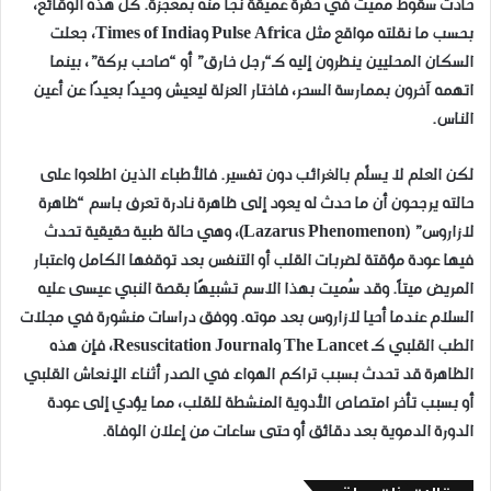
حادث سقوط مميت في حفرة عميقة نجا منه بمعجزة. كل هذه الوقائع،
بحسب ما نقلته مواقع مثل Pulse Africa وTimes of India، جعلت
السكان المحليين ينظرون إليه كـ“رجل خارق” أو “صاحب بركة”، بينما
اتهمه آخرون بممارسة السحر، فاختار العزلة ليعيش وحيدًا بعيدًا عن أعين
الناس.
لكن العلم لا يسلّم بالغرائب دون تفسير. فالأطباء الذين اطلعوا على
حالته يرجحون أن ما حدث له يعود إلى ظاهرة نادرة تعرف باسم “ظاهرة
لازاروس” (Lazarus Phenomenon)، وهي حالة طبية حقيقية تحدث
فيها عودة مؤقتة لضربات القلب أو التنفس بعد توقفها الكامل واعتبار
المريض ميتاً. وقد سُميت بهذا الاسم تشبيهًا بقصة النبي عيسى عليه
السلام عندما أحيا لازاروس بعد موته. ووفق دراسات منشورة في مجلات
الطب القلبي كـ The Lancet وResuscitation Journal، فإن هذه
الظاهرة قد تحدث بسبب تراكم الهواء في الصدر أثناء الإنعاش القلبي
أو بسبب تأخر امتصاص الأدوية المنشطة للقلب، مما يؤدي إلى عودة
الدورة الدموية بعد دقائق أو حتى ساعات من إعلان الوفاة.