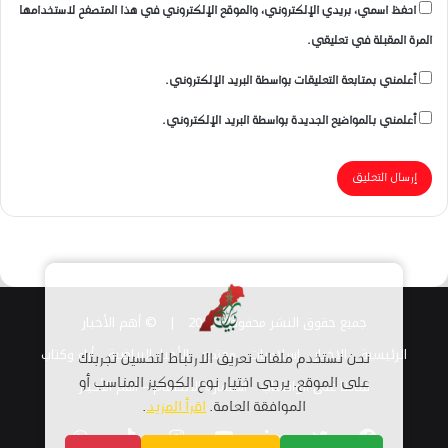
احفظ اسمي، بريدي الإلكتروني، والموقع الإلكتروني في هذا المتصفح لاستخدامها
المرة المقبلة في تعليقي.
أعلمني بمتابعة التعليقات بواسطة البريد الإلكتروني.
أعلمني بالمواضيع الجديدة بواسطة البريد الإلكتروني.
جميع حقوق النشر محفوظة 2026 |
© أهم الأخبار
الرئيسية
الاخبار
اسلاميات
مجتمع
الأخبار الرياضية
أراء وكتاب
نحن نستخدم ملفات تعريف الارتباط لتحسين تجربتك
قناتنا على الواتساب
على الموقع. يرجى اختيار نوع الكوكيز المناسب أو
استمارة الانضمام – أهم الأخبار
الموافقة العامة.
اقرأ المزيد
.
فيسبوك
تويتر
لينكدإن
يوتيوب
انستقرام
TikTok
واتساب