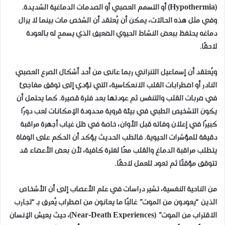
(Hypothermia) أو التسمم العصبي أو الصدمات الدماغية الشديدة.
وفي مثل هذه الحالات، يمكن أن يُعتقد أن الشخص مات بينما لا يزال
دماغه يحتفظ ببعض النشاط الحيوي الضعيف الذي يسمح له بالعودة
لاحقًا.
ويُعتقد أن إسماعيل التنزاني ربما عانى من أحد أشكال الصرع العصبي
النادر أو اضطرابات القلب الانعكاسية، التي تؤدي إلى توقف مفاجئ
في ضربات القلب والتنفس ثم عودتها بعد فترة قصيرة. كما يحتمل أن
يكون التشخيص الطبي في بيئة قروية محدودة الإمكانات لعب دورًا
كبيرًا في إعلان وفاته قبل الأوان، خاصة في ظل غياب أجهزة مراقبة
دقيقة للمؤشرات الحيوية. فالطب الحديث يؤكد أن الحكم على الوفاة
يتطلب مراقبة الدماغ والقلب معًا لفترة كافية، لأن بعض الأعضاء قد
تتوقف مؤقتًا ثم تعود للعمل لاحقًا.
من الناحية النفسية، تشير دراسات في علم الأعصاب إلى أن الأشخاص
الذين “يعودون من الموت” غالبًا ما يعانون من اضطراب يُعرف بـ “تجارب
الاقتراب من الموت” (Near-Death Experiences)، حيث يعيش الإنسان