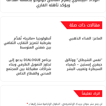
ويؤكد تأهله القاري
مقالات ذات صلة
​الماعز: الغذاء الذهبي
أنطولوجيا «ماتريا» تُقدَّم
بقرطبة لتعزيز التقارب الثقافي
بين ضفتي المتوسط
“نفس الشيطان” ووثائق
برنامج DIALOGUE يدعو إلى
جيفري إبستين – كيمياء
تجاوز التمويل الظرفي وبناء
السيطرة وتغييب البشر
شراكات مهيكلة بين المجتمع
المدني والقطاع الخاص
اترك تعليقاً
لن يتم نشر عنوان بريدك الإلكتروني.
الحقول الإلزامية مشار إليها بـ
*