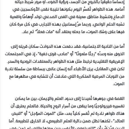
إحساسًا حقيقيًا بالخروج من الجسد، ورؤية الضوء، أو مرور شريط حياته
أمامه. هذه الظواهر تُفسَّر اليوم بكونها نتيجة نقص الأوكسجين في
الدماغ وتنشيط مناطق معينة في الفص الصدغي تولد أوهامًا واقعية
تشبه الحلم الواعي. وربما مرّ إسماعيل بهذه التجارب في كل مرة كان
فيها على وشك الموت، ما جعله يعتقد أنه “مات فعلاً” ثم عاد.
أما من الناحية الاجتماعية، فقد دفعت هذه الحوادث سكان قريته إلى
الخوف منه وعدّه “رجلًا ملعونًا” أو “صاحب قوى خفية”، إذ في المجتمعات
الإفريقية التقليدية ترتبط مثل هذه الظواهر بالمعتقدات الروحية والسحر.
لكن في المقابل، يرى الأطباء أنه إنسان عانى ببساطة من سلسلة نادرة
من النوبات المرضية المتكررة التي صادفت أن تتشابه في مظهرها مع
الموت.
القصة في جوهرها تُعيدنا إلى حدود العلم والإيمان، بين ما يمكن
تفسيره فيزيولوجيًا وما يبقى من أسرار الروح والحياة. فالعلم يعترف أن
هناك ظواهر نادرة لم تُفسر كلياً بعد، مثل “الموت المؤجل” أو “النبض
العائد”، لكنها تظل ضمن دائرة العلم الطبيعي، لا الخارق للطبيعة. أما
الدين فيُذكّر بأن “الله يتوفى الأنفس حين موتها والتي لم تمت في