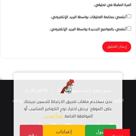
المرة المقبلة في تعليقي.
أعلمني بمتابعة التعليقات بواسطة البريد الإلكتروني.
أعلمني بالمواضيع الجديدة بواسطة البريد الإلكتروني.
جميع حقوق النشر محفوظة 2026 |
© أهم الأخبار
الرئيسية
الاخبار
اسلاميات
مجتمع
الأخبار الرياضية
أراء وكتاب
نحن نستخدم ملفات تعريف الارتباط لتحسين تجربتك
قناتنا على الواتساب
استمارة الانضمام – أهم الأخبار
على الموقع. يرجى اختيار نوع الكوكيز المناسب أو
الموافقة العامة.
اقرأ المزيد
.
فيسبوك
تويتر
لينكدإن
يوتيوب
انستقرام
TikTok
واتساب
قبول
إعدادات
رفض