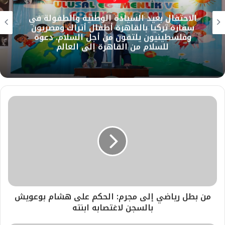
الاحتفال بعيد السيادة الوطنية والطفولة في
سفارة تركيا بالقاهرة أطفال أتراك ومصريون
وفلسطينيون يلتقون من أجل السلام. دعوة
للسلام من القاهرة إلى العالم
من بطل رياضي إلى مجرم: الحكم على هشام بوعويش
بالسجن لاغتصابه ابنته