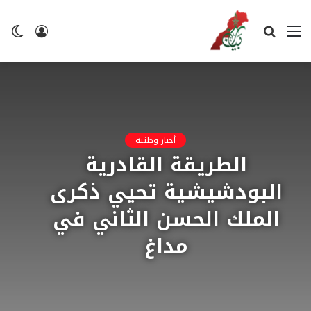
القائمة
بحث
تسجيل
ال
عن
الدخول
ال
أخبار وطنية
الطريقة القادرية
البودشيشية تحيي ذكرى
الملك الحسن الثاني في
مداغ