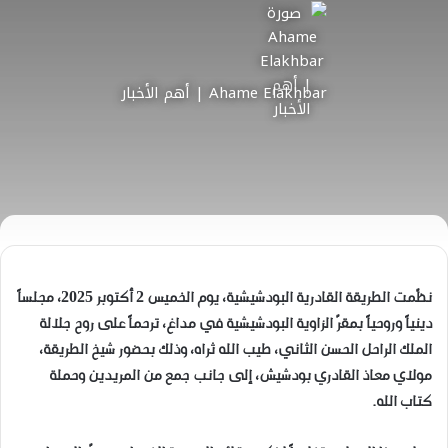
Ahame Elakhbar | أهم الأخبار
نظّمت الطريقة القادرية البودشيشية، يوم الخميس 2 أكتوبر 2025، مجلساً
دينياً وروحياً بمقرّ الزاوية البودشيشية في مداغ، ترحماً على روح جلالة
الملك الراحل الحسن الثاني، طيب الله ثراه، وذلك بحضور شيخ الطريقة،
مولاي معاذ القادري بودشيش، إلى جانب جمع من المريدين وحملة
كتاب الله.