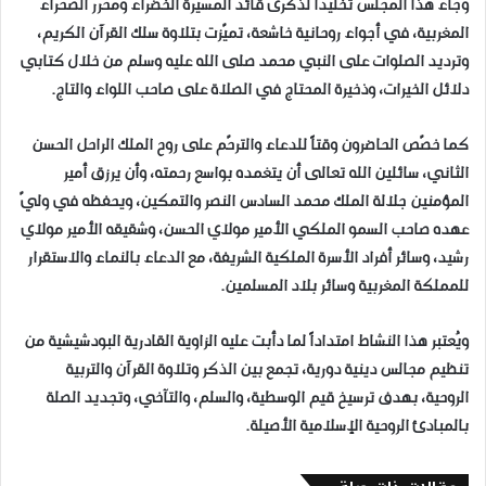
وجاء هذا المجلس تخليداً لذكرى قائد المسيرة الخضراء ومحرّر الصحراء
المغربية، في أجواء روحانية خاشعة، تميّزت بتلاوة سلك القرآن الكريم،
وترديد الصلوات على النبي محمد صلى الله عليه وسلم من خلال كتابي
دلائل الخيرات، وذخيرة المحتاج في الصلاة على صاحب اللواء والتاج.
كما خصّص الحاضرون وقتاً للدعاء والترحّم على روح الملك الراحل الحسن
الثاني، سائلين الله تعالى أن يتغمده بواسع رحمته، وأن يرزق أمير
المؤمنين جلالة الملك محمد السادس النصر والتمكين، ويحفظه في وليّ
عهده صاحب السمو الملكي الأمير مولاي الحسن، وشقيقه الأمير مولاي
رشيد، وسائر أفراد الأسرة الملكية الشريفة، مع الدعاء بالنماء والاستقرار
للمملكة المغربية وسائر بلاد المسلمين.
ويُعتبر هذا النشاط امتداداً لما دأبت عليه الزاوية القادرية البودشيشية من
تنظيم مجالس دينية دورية، تجمع بين الذكر وتلاوة القرآن والتربية
الروحية، بهدف ترسيخ قيم الوسطية، والسلم، والتآخي، وتجديد الصلة
بالمبادئ الروحية الإسلامية الأصيلة.