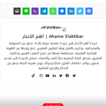
Ahame Elakhbar | أهم الأخبار
جريدة أهم الأخبار هي جريدة مغربية دولية رائدة، تجمع بين الشمولية
والمصداقية، وتلتزم بالعمل وفقًا للقانون المغربي. تنبع رؤيتها من الهوية
الوطنية المغربية، مستلهمة قيمها من تاريخ المغرب العريق وحاضره
المشرق، وتحمل الراية المغربية رمزًا للفخر والانتماء. تسعى الجريدة إلى تقديم
محتوى يواكب تطلعات القارئ محليًا ودوليًا، بروح مغربية أصيلة تجمع بين
الحداثة والجذور الثقافية.
T
i
م
ف
ت
ل
ي
ا
k
و
ي
و
ي
و
ن
T
ق
س
ي
ن
ت
س
o
ع
ب
ت
ك
ي
ت
k
ا
و
ر
د
و
ق
أخبار وطنية