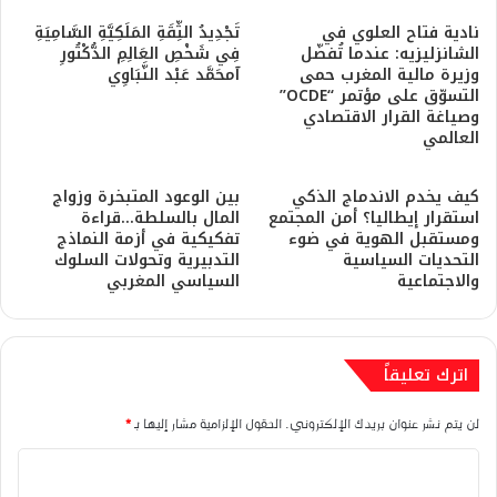
نادية فتاح العلوي في
تَجْدِيدُ الثِّقَةِ المَلَكِيَّةِ السَّامِيَةِ
الشانزليزيه: عندما تُفضّل
فِي شَخْصِ العَالِمِ الدُّكْتُورِ
وزيرة مالية المغرب حمى
آمحَمَّد عَبْد النَّبَاوِي
التسوّق على مؤتمر “OCDE”
وصياغة القرار الاقتصادي
العالمي
كيف يخدم الاندماج الذكي
بين الوعود المتبخرة وزواج
استقرار إيطاليا؟ أمن المجتمع
المال بالسلطة…قراءة
ومستقبل الهوية في ضوء
تفكيكية في أزمة النماذج
التحديات السياسية
التدبيرية وتحولات السلوك
والاجتماعية
السياسي المغربي
اترك تعليقاً
لن يتم نشر عنوان بريدك الإلكتروني.
الحقول الإلزامية مشار إليها بـ
*
ا