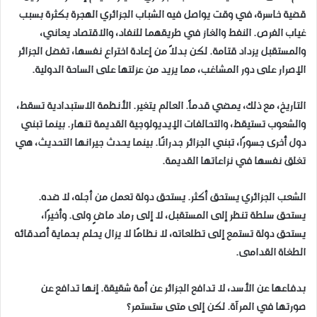
قضية خاسرة، في وقت يواصل فيه الشباب الجزائري الهجرة بكثرة بسبب
غياب الفرص. النفط والغاز في طريقهما للنفاد، والاقتصاد يعاني،
والمستقبل يزداد قتامة. لكن بدلاً من إعادة اختراع نفسها، تفضل الجزائر
الإصرار على دور المشاغب، مما يزيد من عزلتها على الساحة الدولية.
التاريخ، مع ذلك، يمضي قدماً. العالم يتغير. الأنظمة الاستبدادية تسقط،
والشعوب تستيقظ، والتحالفات الإيديولوجية القديمة تنهار. بينما تبني
دول أخرى جسورًا، تبني الجزائر جدرانًا. بينما يحدث جيرانها التحديث، هي
تغلق نفسها في نزاعاتها القديمة.
الشعب الجزائري يستحق أكثر. يستحق دولة تعمل من أجله، لا ضده.
يستحق سلطة تنظر إلى المستقبل، لا إلى رماد ماضٍ ولى. وأخيرًا،
يستحق دولة تستمع إلى تطلعاته، لا نظامًا لا يزال يحلم بحماية أصدقائه
الطغاة القدامى.
بدفاعها عن الأسد، لا تدافع الجزائر عن أمة شقيقة. إنها تدافع عن
صورتها في المرآة. لكن إلى متى ستستمر؟