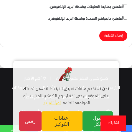
أعلمني بمتابعة التعليقات بواسطة البريد الإلكتروني.
أعلمني بالمواضيع الجديدة بواسطة البريد الإلكتروني.
جميع حقوق النشر محفوظة 2026 |
© أهم الأخبار
الرئيسية
الاخبار
اسلاميات
مجتمع
الأخبار الرياضية
أراء وكتاب
نحن نستخدم ملفات تعريف الارتباط لتحسين تجربتك
قناتنا على الواتساب
على الموقع. يرجى اختيار نوع الكوكيز المناسب أو
استمارة الانضمام – أهم الأخبار
الموافقة العامة.
اقرأ المزيد
.
فيسبوك
تويتر
لينكدإن
يوتيوب
انستقرام
TikTok
واتساب
قبول
إعدادات
رفض
اشتراك
الكل
الكوكيز