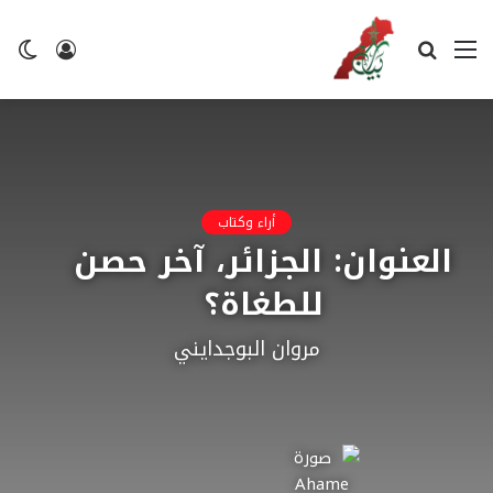
القائمة
بحث
تسجيل
ال
عن
الدخول
ال
أراء وكتاب
العنوان: الجزائر، آخر حصن
للطغاة؟
مروان البوجدايني