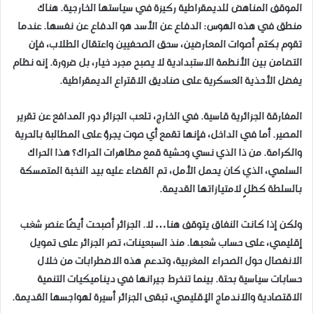
الموقف المناهض للديمقراطية ركيزة في سياستها الخارجية. هناك
منطق في هذه الهوس: الدفاع عن الأسد هو الدفاع عن نفسها. عندما
تقوم بكتم أصوات المعارضين، سحق الصحفيين واعتقال الطلاب، فإن
التضامن بين الأنظمة الاستبدادية لا يصبح مجرد خيار، بل ضرورة. إنه نظام
يفضل الأحذية العسكرية على صناديق الاقتراع الديمقراطية.
المفارقة الجزائرية قاسية. في الخارج، تلعب الجزائر دور المدافع عن تقرير
المصير. أما في الداخل، فإنها تقمع أي صوت يجرؤ على المطالبة بالحرية
والكرامة. من ذا الذي نسي وحشية قمع مظاهرات الحراك؟ هذا الحراك
السلمي، الذي كان يحمل الأمل، تم القضاء عليه بيد النخبة المتمسكة
بالسلطة كظلٍ لامتيازاتها القديمة.
ولكن إذا كانت النفاق يتوقف هنا… لا. الجزائر أصبحت أيضًا عنصر شغب
إقليمي، على حساب شعبها. منذ السبعينات، تصر الجزائر على تمويل
الانفصال حول الصحراء المغربية، وتدعم هذه الاضطرابات من خلال
حسابات سياسية بحتة. بينما تنخرط جيرانها في ديناميكيات التنمية
الاقتصادية والاندماج الإقليمي، تبقى الجزائر أسيرة لهواجسها القديمة.