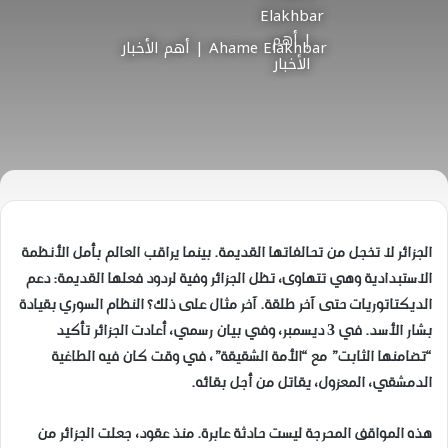
Ahame Elakhbar | أهم الأخبار
الجزائر لا تخجل من تحالفاتها القديمة. بينما يراقب العالم بأمل الأنظمة
الاستبدادية وهي تتهاوى، تظل الجزائر وفية لردود فعلها القديمة: دعم
الديكتاتوريات حتى آخر طلقة. آخر مثال على ذلك؟ النظام السوري بقيادة
بشار الأسد. في 3 ديسمبر، وفي بيان رسمي، أعادت الجزائر تأكيد
“تضامنها الثابت” مع “الأمة الشقيقة”، في وقت كان فيه الطاغية
الدمشقي، المعزول، يقاتل من أجل بقائه.
هذه المواقف المحرجة ليست حادثة عابرة. منذ عقود، جعلت الجزائر من