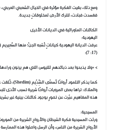
ومع ذلك، بقيت الفكرة مؤثرة في الخيال الشعبي العربي، با
ففسدت فبادت، لتترك الأرض لمخلوقاتٍ جديدة.
الكائنات الماورائية في الديانات الأخرى
اليهودية:
(17: 7):
> «ولا يذبحوا بعد ذبائحهم للتيوس التي هم يزنون وراءها
كما يذكر التلم
والملاك: تراها بعض المرويات أرواحًا شريرة تسبب الأذى للبش
هذه المفاهيم عبّرت عن تصورٍ بوجود كائنات بينية غير بشرية،
المسيحية:
ورثت المسيحية فكرة الشيطان والأرواح الشريرة من الموروث
الأرواح الشريرة من الناس، وأن الرسل واصلوا هذه الممارسة ضمن 