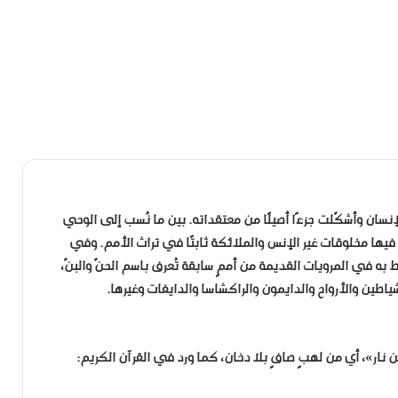
إنسان وأشكّلت جزءًا أصيلًا من معتقداته. بين ما نُسب إلى الوحي
 فيها مخلوقات غير الإنس والملائكة ثابتًا في تراث الأمم. وفي
ط به في المرويات القديمة من أممٍ سابقة تُعرف باسم الحنّ والبنّ،
طين والأرواح والدايمون والراكشاسا والدايفات وغيرها.
 نار»، أي من لهبٍ صافٍ بلا دخان، كما ورد في القرآن الكريم: