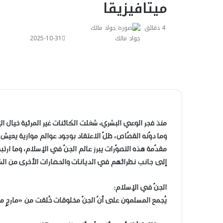
ميتافيزيقا
4 دقائق
جواد مالك
2025-10-31
منذ فجر الوعي البشري، شغلت الكائنات غير المرئية خيال ال
وما دوّنه القصّاص، ظلّ الاعتقاد بوجود عوالم موازية يعيش
مقدّمة هذه التصوّرات يبرز عالم الجنّ في الإسلام، وما ارتب
إلى جانب نظرائهم في الديانات والحضارات الأخرى من الشيا
الجنّ في الإسلام:
يُجمع المسلمون على أنّ الجنّ مخلوقات خُلقت من «مارجٍ من