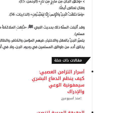
> «وَخَلَقَ الْجَانَّ مِن مَّارِجٍ مِّن نَّارٍ» (الرحمن: 15)،
وقال تعالى أيضًا:
«وَمَا خَلَقْتُ الْجِنَّ وَالْإِنسَ إِلَّا لِيَعْبُدُونِ» (الذاريات: 56).
وقد أثبتت السنّة ذلك بحديث النبي ﷺ: «خُلِقتِ الملائكةُ من نو
مسلم).
يتميّز الجنّ بالعقل والاختيار، فيهم المؤمن والكافر، والطا
يخالف أحد من طوائف المسلمين في وجود الجن، ولا في أن 
مقالات ذات صلة
أسرار التزامن العصبي:
كيف ينظم الدماغ البشري
سيمفونية الوعي
والإدراك
منذ أسبوعين
الحقيقة المرعبة لتنصت