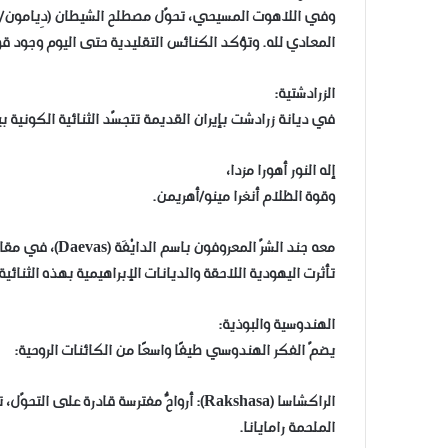
وفي اللاهوت المسيحي، تحوّل مصطلح الشيطان (دِيامون/ديم
المعادي لله. وتؤكد الكنائس التقليدية حتى اليوم وجود قوى
الزرادشتية:
في ديانة زرادشت بإيران القديمة تتجسّد الثنائية الكونية بين
إله النور أهورا مزدا،
وقوة الظلام أنغرا مينو/أهريمن.
معه جند الشرّ المعروفون باسم الدايْفَة (Daevas)، في مقابل كائنات النور اليَزَتَات (Yazatas) التي تعين البشر والآلهة الخيّرة.
تأثرت اليهودية اللاحقة والديانات الإبراهيمية بهذه الثنائ
الهندوسية والبوذية:
يضمّ الفكر الهندوسي طيفًا واسعًا من الكائنات الروحية:
الراكشاسا (Rakshasa): أرواحٌ مفترسة قادرة 
الملحمة رامايانا.