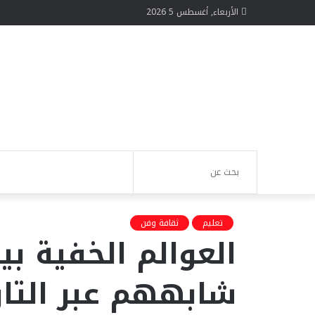
الأربعاء, أغسطس 5 2026
الوضع
تسجيل
بحث
المظلم
الدخول
عن
تعليم
ثقافة وفن
العوالم الخفية بين
شابههم عبر التار