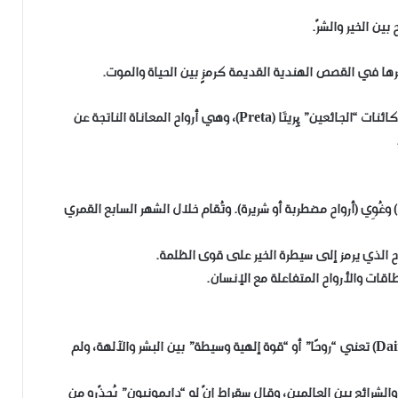
أما البوذية فحوّلت بعضها إلى رموزٍ أخلاقية؛ إذ تتحدث عن كائنات “الجائعين” پِريتَا (Preta)، وهي أرواح المعاناة الناتجة عن
 وغُوِي (أرواح مضطربة أو شريرة). وتُقام خلال الشهر السابع القمري
ح الذي يرمز إلى سيطرة الخير على قوى الظلمة.
اقات والأرواح المتفاعلة مع الإنسان.
في الفلسفة اليونانية القديمة، كانت كلمة دايمون (Daimon) تعني “روحًا” أو “قوة إلهية وسيطة” بين البشر والآلهة، ولم
لشرائع بين العالمين، وقال سقراط إنّ له “دايمونيون” يُحذّره من