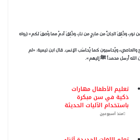
ر، وخُلِقَ الجانُّ من مارجٍ من نار، وخُلِقَ آدمُ مما وُصفَ لكم» (رواه
ئع والعاصي، ويُحاسبون كما يُحاسَب الإنس. قال ابن تيمية: «لم
الله أرسل محمداً ﷺ إليهم».
تعليم الأطفال مهارات
ذكية في سن مبكرة
باستخدام الآليات الحديثة
منذ أسبوعين
تعلم اللغات الجديدة أثناء