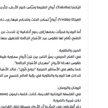
اليَكشا (Yaksha): أرواح الطبيعة وحُرّاس كنوز الأرض، تتأرجح بين الخير والشرّ.
الفِيتالَا (Vetāla): أرواحٌ تسكن الجثث وتتحكم فيها، ورد ذكرها في القصص الهندية القديمة كرمزٍ بين الحياة والموت.
الطمع، تُقام لها طقوس عيد الأشباح الجائعة للتخفيف عنها.
الصين والطاوية:
في الفكر الصيني، يميّز الناس بين شِنّ (أرواح سماوية طيبة)
طقوس تهدئة الأرواح “مهرجان الأشباح الجائعة”.
كما يظهر في الأساطير الصينية “جونغ كُوِي”، صائد الأشبا
تتداخل هنا البوذية والطاوية في رؤية العالم كنسيجٍ من الط
اليونان والرومان:
تكن شريرة بالضرورة.
ذكر أفلاطون في المأدبة أن الأرواح وسيطة تنقل القرابين وا