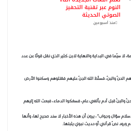
النوم عبر تقنية التحفيز
الصوتي الحديثة
منذ أسبوعين
 لا سيّما في البداية والنهاية لابن كثير الذي نقل قولًا عن عدد
 الحنّ والبنّ، فسلّط الله الجنّ عليهم فقتلوهم وسكنوا الأرض
نّ والبنّ قبل آدم بألفي عام، فسفكوا الدماء، فبعث الله إليهم
سلام سؤال وجواب”، يرون أن هذه الأخبار لا سند صحيح لها، وأنها
دم ورود نصّ قرآني أو حديث نبوي يثبتها.