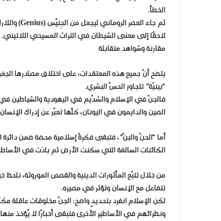
الخطأ.
لاحقًا إلى معنى الشيطان في التراث المسيحي اللاتيني.
مقارنة وشواهد متقابلة
يتضح أنّ جميع هذه المعتقدات، على اختلاف مصادرها الجغرا
“بينيّة” تتجاوز الحسّ البشري.
فالجنّ في الإسلام والشدّيم في اليهودية والشياطين في 
الصين والدايمون في اليونان، كلّها تعبّر عن إدراك الإنسان لع
أما “الحنّ والبنّ”، فتبقى فكرةً إسلامية محضة ضمن دائرة 
الكائنات السالفة التي سكنت الأرض ثم بادَت في الأساطير ال
من خلال تتبّع المأثورات الدينية والقصص الموروثة، نلحظ خيط
تتفاعل مع الإنسان وتؤثر في مصيره.
لكن الإسلام انفرد بتحديدٍ واضح: الجنّ مخلوقات عاقلة مكلّفة
ونظرائهم في الأساطير الأخرى فتبقى أخبارًا لا يُؤخذ منها