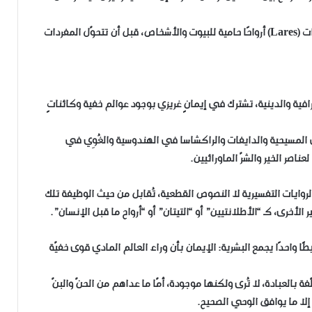
ثم جاء العصر الروماني ليجعل من الجِنيُس (Genius) واللارات (Lares) أرواحًا حامية للبيوت والأشخاص، قبل أن تتحوّل المفردات
فية والدينية، تشترك في إيمانٍ غريزي بوجود عوالم خفية وكائناتٍ
المسيحية والدايفات والراكشاسا في الهندوسية والغُوِي في
ناصر الخير والشرّ الماورائيين.
الروايات التفسيرية لا النصوص القطعية، تُقابل من حيث الوظيفة تلك
أخرى، كـ “الأطلانتيين” أو “التيتان” أو “أرواح ما قبل الإنسان”.
ًا واحدًا يجمع البشرية: الإيمان بأن وراء العالم المادي قوى خفيّة
 بالعبادة، لا تُرى ولكنها موجودة، أمّا ما عداهم من الحنّ والبنّ
 إلا ما يوافق الوحي الصحيح.