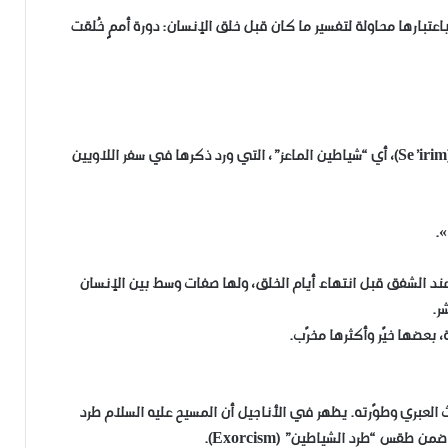
عتبارها محاولة لتفسير ما كان قبل خلق الإنسان: دورة أممٍ خُلقت
عرفت الديانة اليهودية كياناتٍ تُشبه الجنّ؛ منها السَّعِيريم (Se’irim)، أي “شياطين الماعز”، التي ورد ذكرها في سفر اللاويين
».
ود أرواحًا تُسمّى الشِّدِّيم (Shedim)، خُلقت عند الشفق قبل انتهاء أيام الخلق، ولها صفات وسط بين الإنسان
ر.
 بعضها خيّر وأكثرها مخرّب.
 العبري وطوّرته. يظهر في الأناجيل أن المسيح عليه السلام طرد
طقس “طرد الشياطين” (Exorcism).