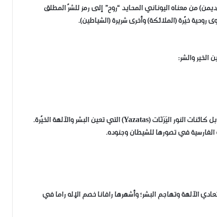
ن) من معناه اليوناني المحايد “روح” إلى رمز للشرّ المطلق
 روحية خيّرة (الملائكة) وأخرى شريرة (الشياطين).
 الخير والشر:
ية الفارسية في تصورها للشيطان وجنوده.
على التحوّل، تعادي الآلهة وتهاجم البشر؛ وأشهرها رافانا خصم الإله راما في