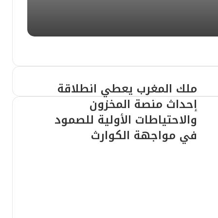
​بين الإثارة الإعلامية والحقيقة العلمية: ما قصة براءة اختراع “التحكم في الخلايا البشرية عن بُعد”؟
تتنفس الآلة خارج حدود البرمجة
ملك المغرب يعطي انطلاقة
إحداث منصة المخزون
والاحتياطات الأولية للصمود
 عبر صور التواصل
في مواجهة الكوارث
 كريم وصناعة الحلم الرقمي