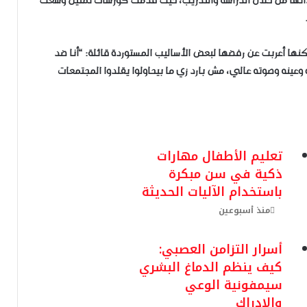
ذاتها من خلال الدراسة والتدريب، حيث قدمت كورسات تمثيل وسعت
كنها أعربت عن رفضها لبعض الأساليب المستوردة قائلة: “أنا ضد
وعينه وصوته عالي، مش بارد زي ما بيحاولوا يقلدوا المجتمعات
تعليم الأطفال مهارات
ذكية في سن مبكرة
باستخدام الآليات الحديثة
منذ أسبوعين
أسرار التزامن العصبي:
كيف ينظم الدماغ البشري
سيمفونية الوعي
والإدراك