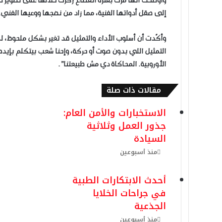
وأوضحت أنها مرت بفترة انقطاع ركزت خلالها على تطوير 
إلى صقل أدواتها الفنية، مما زاد من نضجها ووعيها الفني.
وأكّدت أن أسلوب الأداء والتمثيل قد تغير بشكل ملحوظ، ل
التمثيل اللي بدون صوت أو حركة، وإحنا شعب بيتكلم بإيده 
الأوروبية. المحاكاة دي مش طبيعتنا”.
مقالات ذات صلة
​الاستخبارات والأمن العام:
جذور العمل وثلاثية
السيادة
منذ أسبوعين
أحدث الابتكارات الطبية
في جراحات الخلايا
الجذعية
منذ أسبوعين