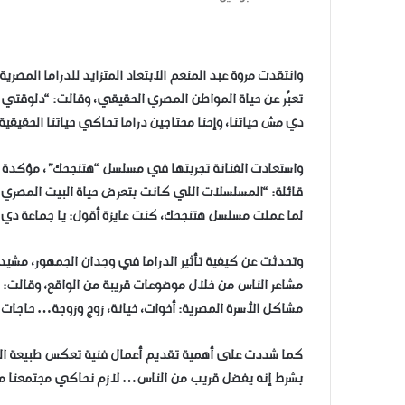
وانتقدت مروة عبد المنعم الابتعاد المتزايد للدراما المصرية
تعبّر عن حياة المواطن المصري الحقيقي، وقالت: “دلوقت
دي مش حياتنا، وإحنا محتاجين دراما تحاكي حياتنا الحقيق
واستعادت الفنانة تجربتها في مسلسل “هتنجحك”، مؤكدة أن
قائلة: “المسلسلات اللي كانت بتعرض حياة البيت المصري
لما عملت مسلسل هتنجحك، كنت عايزة أقول: يا جماعة دي 
وتحدثت عن كيفية تأثير الدراما في وجدان الجمهور، مش
مشاعر الناس من خلال موضوعات قريبة من الواقع، وقالت: “
مشاكل الأسرة المصرية: أخوات، خيانة، زوج وزوجة… حاجات ا
كما شددت على أهمية تقديم أعمال فنية تعكس طبيعة المجت
بشرط إنه يفضل قريب من الناس… لازم نحاكي مجتمعنا م