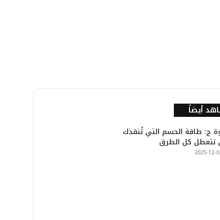
هد أيضاً
ة ج: طاقة الحسم التي تُنقذك
 تتعطل كل الطرق
2025-12-0