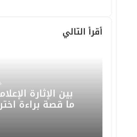
أقرأ التالي
5
​بين الإثارة الإعل
ما قصة براءة اخترا
البشرية