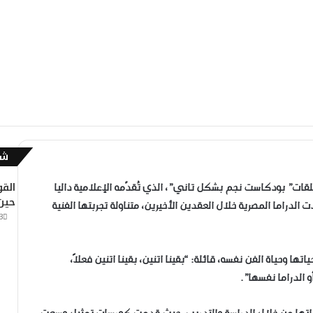
شا
إ
غ
القو
لقات” بودكاست نجم بشكل تاني”، الذي تُقدّمه الإعلامية داليا
ل
حين
 الدراما المصرية خلال العقدين الأخيرين، متناولة تجربتها الفنية
ا
3
ق
ها وحياة الفن نفسه، قائلة: “بقينا اتنين، بقينا اتنين فعلاً،
 الدراما نفسها”.