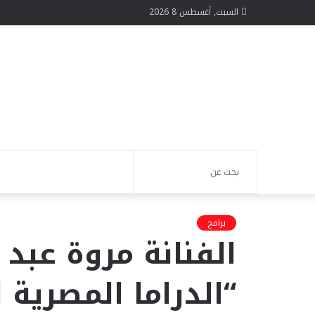
السبت, أغسطس 8 2026
الوضع
تسجيل
بحث
المظلم
الدخول
عن
برامج
الفنانة مروة عبد
“الدراما المصرية