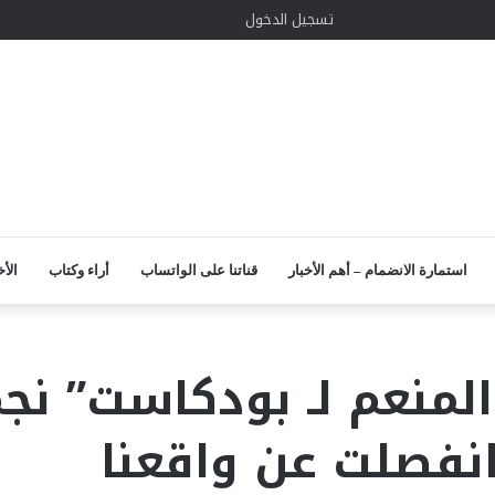
الوضع
إضافة
مقال
واتساب
TikTok
انستقرام
يوتيوب
لينكدإن
تويتر
في
تسجيل الدخول
المظلم
عمود
عشوائي
جانبي
استمارة الانضمام – أهم الأخبار
قناتنا على الواتساب
أراء وكتاب
الأخ
 المنعم لـ بودكاست” ن
 انفصلت عن واقعنا