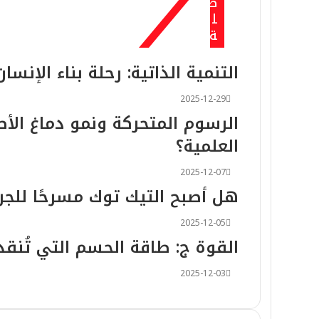
ص
2026-02-23
ل
​​ترياق الجليد: شفرة النجاة الأخير
ة
التنمية الذاتية: رحلة بناء الإنسا
2026-02-04
2025-12-29
الرسوم المتحركة ونمو دماغ الأط
العلمية؟
2026-01-14
ندوة وطنية حول “الإعلام وتحولا
2025-12-07
هل أصبح التيك توك مسرحًا للجر
2025-12-05
2026-01-10
القوة ج: طاقة الحسم التي تُن
2025-12-03
2026-01-04