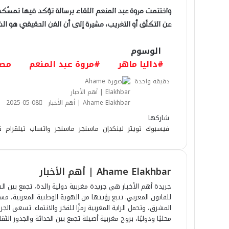
واختتمت مروة عبد المنعم اللقاء برسالة تؤكد فيها تمسّكها 
عن التكلّف أو التغريب، مشيرة إلى أن الفن الحقيقي هو الذ
الوسوم
#داليا ماهر
#مروة عبد المنعم
مصر
دقيقة واحدة
Ahame Elakhbar | أهم الأخبار
2025-05-08
شاركها
فيسبوك
تويتر
لينكدإن
ماسنجر
ماسنجر
واتساب
تيلقرام
ڤ
Ahame Elakhbar | أهم الأخبار
جريدة أهم الأخبار هي جريدة مغربية دولية رائدة، تجمع بين الش
للقانون المغربي. تنبع رؤيتها من الهوية الوطنية المغربية، 
المشرق، وتحمل الراية المغربية رمزًا للفخر والانتماء. تسعى ا
محليًا ودوليًا، بروح مغربية أصيلة تجمع بين الحداثة والجذور الثقا