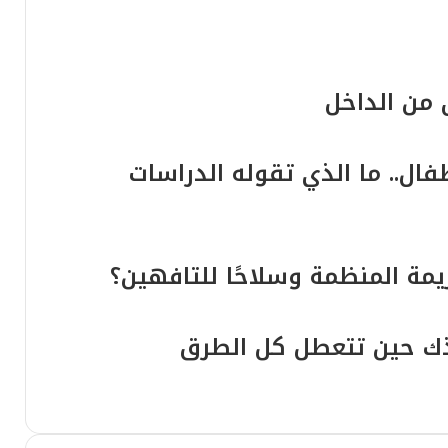
ة
ن من الداخل
سد وادي المخازن.. حقيقة “الوضع الهيكلي” وخلفيات عملية تصريف المياه الكبرى
فال.. ما الذي تقوله الدراسات
ت القيم الأسرية في العصر الرقمي”
يمة المنظمة وسلاحًا للتافهين؟
قذك حين تتعطل كل الطرق
​جاسوس في جيبك: المحاذير الأمنية القصوى وبروتوكول حماية الخصوصية الرقمية