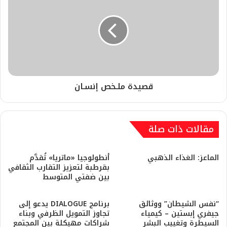
قصيدة ملـخص إنسـان
مقالات ذات صلة
​الماعز: الغذاء الذهبي
أنطولوجيا «ماتريا» تُقدَّم
بقرطبة لتعزيز التقارب الثقافي
بين ضفتي المتوسط
“نفس الشيطان” ووثائق
برنامج DIALOGUE يدعو إلى
جيفري إبستين – كيمياء
تجاوز التمويل الظرفي وبناء
السيطرة وتغييب البشر
شراكات مهيكلة بين المجتمع