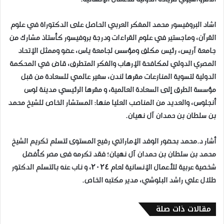
اشاد البروفيسور محمد المفكر العربي الحاصل على الدكتوراة في علوم
القرآن، وماجستير في علوم القراءات ودرجة بروفيسور كأستاذ مشارك من
جامعة آريس، رئيس مكلف ومؤسس لجامعة ياس، عضو وممثل الإتحاد
المصري الدولي لمكافحة الإرهاب والفكر المتطرف، قاض في المحكمة
الدولية لتسوية المنازعات مقرها لندن، سفير عالمي للسعادة من قبل
مؤسسة الطرق إلى السعادة العالمية، و مقرها الرئيسي مدينة لوس
أنجلوس، والعديد من المناصب العليا منها: المستشار الخاص للشيخ محمد
بن سلطان بن حمدان آل نهيان.
أشار د.محمد بحضور الوفد الإماراتي رفيع المستوى لتسلم تكريم الشيخ
محمد بن سلطان بن حمدان آل نهيان؛ فقد تكرمه فى مصر كأفضل
شخصية عربية للأعمال الإنسانية لعام ٢٠٢٤، و ناب عنه بالتسلم الدكتور
طلال علي راشد البلوشي، مدير مكتبه الخاص.
مقالات ذات صلة