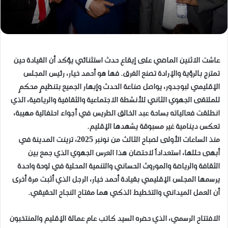
عاشت الاثنين الماضي على إيقاع حدث استثنائي يؤكد أن القيادة حين
تمتزج بالرؤية والإرادة تصنع الفرق. فها هو أحمد خيار، رئيس المجلس
الإقليمي لبوجدور، يواصل صناعة الحدث وإبهار الجميع بتنظيمٍ محكمٍ
للملتقى الجهوي الثاني للأنشطة الاجتماعية والثقافية والرياضية، الذي
انطلقت فعالياته بساحة عبد الخالق الطريس في أجواء احتفالية مهيبة،
تعكس دينامية غير مسبوقة يشهدها الإقليم.
منذ الساعات الأولى لصباح الثالث من نونبر 2025، تزينت المدينة في
أبهى حللها، استعداداً لاحتضان هذا العرس الجهوي الذي جمع بين
الثقافة والرياضة والموروث الحساني والتنمية المحلية في لوحة واحدة
يرسمها المجلس الإقليمي بقيادة أحمد خيار، الرجل الذي أثبت مرة أخرى
أن العمل الميداني والتخطيط الذكي هما مفتاح النجاح الحقيقي.
الافتتاح الرسمي، الذي حضره السيد كاتب عام عمالة الإقليم والمنتخبون