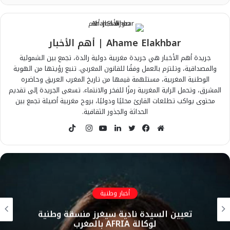
Ahame Elakhbar | أهم الأخبار
جريدة أهم الأخبار هي جريدة مغربية دولية رائدة، تجمع بين الشمولية
والمصداقية، وتلتزم بالعمل وفقًا للقانون المغربي. تنبع رؤيتها من الهوية
الوطنية المغربية، مستلهمة قيمها من تاريخ المغرب العريق وحاضره
المشرق، وتحمل الراية المغربية رمزًا للفخر والانتماء. تسعى الجريدة إلى تقديم
محتوى يواكب تطلعات القارئ محليًا ودوليًا، بروح مغربية أصيلة تجمع بين
الحداثة والجذور الثقافية.
T
i
م
ف
ت
ل
ي
ا
k
و
ي
و
ي
و
ن
T
ق
س
ي
ن
ت
س
o
ع
ب
ت
ك
ي
ت
k
ا
و
ر
د
و
ق
أخبار وطنية
ل
ك
إ
ب
ر
تعيين السيدة نادية سيغرز منسقة وطنية
و
ن
ا
لوكالة AFRIA بالمغرب
ي
م