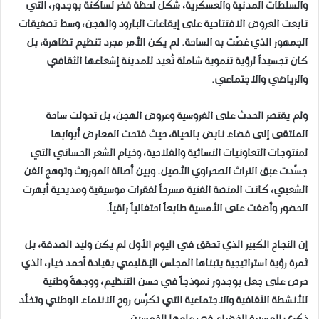
والسلطات المدنية والعسكرية، شكل لحظة فخر لساكنة بوجدور، التي
تابعت العروض الافتتاحية على إيقاعات البارود والهجن، وسط تصفيقات
الجمهور الذي غصّت به الساحة. لم يكن الأمر مجرد تنظيم تظاهرة، بل
كان تجسيداً لرؤية تنموية شاملة تُعيد للمدينة إشعاعها الثقافي
والرياضي والاجتماعي.
ولم يقتصر الحدث على الفروسية وعروض الهجن، بل تحولت ساحة
الملتقى إلى فضاء نابض بالحياة، حيث فتحت المعارض أبوابها
لمنتوجات التعاونيات النسائية والفلاحية، وخيام الشعر الحساني التي
جسّدت عبق التراث الصحراوي الأصيل. وبين أصالة الموروث وتوهج الفن
الشعبي، كانت المنصة الفنية مسرحاً لفقرات موسيقية ومديحية أبهرت
الحضور وأضفت على الأمسية طابعاً احتفالياً راقياً.
إن النجاح الكبير الذي تحقق في اليوم الأول لم يكن وليد الصدفة، بل
ثمرة رؤية استراتيجية يتبناها المجلس الإقليمي بقيادة أحمد خيار، الذي
حرص على جعل بوجدور نموذجاً في حسن التنظيم، ووجهةً وطنية
للأنشطة الثقافية والاجتماعية التي تكرّس روح الانتماء الوطني وتخلّد