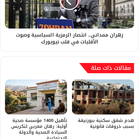
زهران ممداني.. انتصار الرمزية السياسية وصوت
الأقليات في قلب نيويورك
مقالات ذات صلة
هدم شقق سكنية ببوزنيقة
تأهيل 1400 مؤسسة صحية
بسبب خروقات قانونية
أولية: رهان مغربي لتكريس
السيادة الصحية والدولة
الاجتماعية