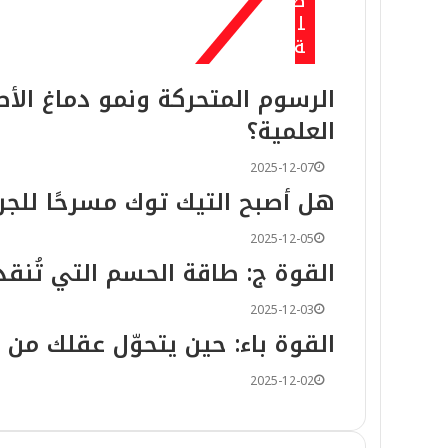
ص
ل
ة
الرسوم المتحركة ونمو دماغ الأط
2026-01-14
العلمية؟
ندوة وطنية حول “الإعلام وتحولا
2025-12-07
هل أصبح التيك توك مسرحًا للجر
2026-01-10
2025-12-05
القوة ج: طاقة الحسم التي تُن
2025-12-03
2026-01-04
القوة باء: حين يتحوّل عقلك من 
برنامج “نبتة”… مقاربة تربوية ذك
2025-12-02
2025-12-31