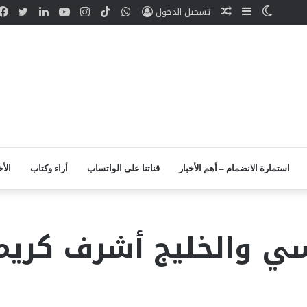
الوضع
إضافة
مقال
واتساب
TikTok
انستقرام
يوتيوب
لينكدإن
تويت
تسجيل الدخول
المظلم
عمود
عشوائي
جانبي
استمارة الانضمام – أهم الأخبار
قناتنا على الواتساب
أراء وكتاب
الأخ
ي والخليج أشرف كريم 