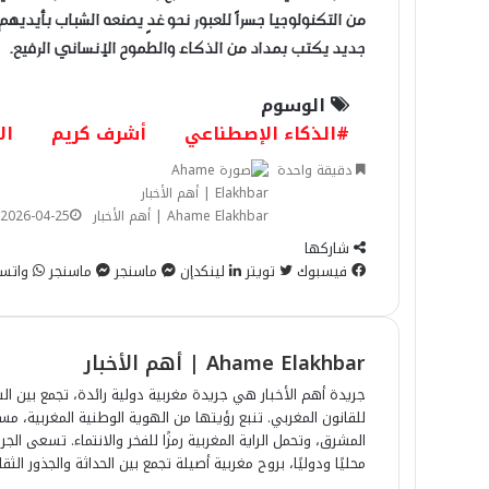
من التكنولوجيا جسراً للعبور نحو غدٍ يصنعه الشباب بأيد
جديد يكتب بمداد من الذكاء والطموح الإنساني الرفيع.
الوسوم
#الذكاء الإصطناعي
أشرف كريم
ال
دقيقة واحدة
Ahame Elakhbar | أهم الأخبار
2026-04-25
شاركها
فيسبوك
تويتر
لينكدإن
ماسنجر
ماسنجر
واتس
Ahame Elakhbar | أهم الأخبار
جريدة أهم الأخبار هي جريدة مغربية دولية رائدة، تجمع بين الش
للقانون المغربي. تنبع رؤيتها من الهوية الوطنية المغربية، 
المشرق، وتحمل الراية المغربية رمزًا للفخر والانتماء. تسعى ا
محليًا ودوليًا، بروح مغربية أصيلة تجمع بين الحداثة والجذور الثقا