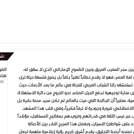
شا
إ
غ
ل
القو
ن سحر المغرب العريق وبين الطموح الإماراتي الذي لا سقف له،
ا
هادئ
ة العصر، فهو لا يقدم خطاباً تقنياً جافاً بل يصيغ فلسفة حياة ترى
ق
2
 تستنشقه رئتا الشباب العربي للنجاة في عالم ما بعد الأزمات، حيث
منارة توجيهية تدفع الجيل الصاعد نحو الخروج من دائرة الاستهلاك
ية، معتبراً أن الجائحة التي مرت بالعالم لم تكن مجرد محنة عابرة بل
ء الاصطناعي ضرورة وجودية لا ترفاً فكرياً، وفي قلب هذا المشهد
عبر غرس الثقة في قدراتهم وتزويدهم بمفاتيح المستقبل، مؤكداً
اء على شواطئ النسيان، وبفضل هذا المزيج النادر بين الأصالة
تي تمنحه أجنحة التحليق، يقدم أشرف كريم رؤية إعلامية ملهمة تجعل