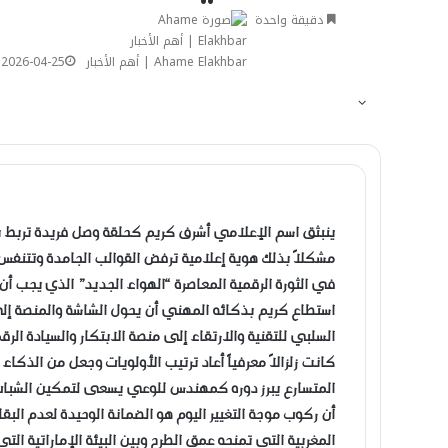
دقيقة واحدة
Ahame Elakhbar | أهم الأخبار
2026-04-25
​ينبثق اسم الإعلامي أشرف كريم كحلقة وصل فريدة تربط بي
مشكلاً بذلك هوية إعلامية ترفض القوالب الجامدة وتتنفس لغ
في الثورة الرقمية المعاصرة “الهواء الجديد” الذي يجب أن
استطاع كريم بذكائه المهني أن يحول الشاشة والمنصة إلى 
السلبي للتقنية والارتقاء إلى منصة الابتكار والسيادة الرقم
كانت زلزالاً معرفياً أعاد ترتيب الأولويات وجعل من الذكا
المتسارع يبرز دوره كمهندس للوعي يسعى لتمكين الشباب 
أن ركوب موجة التغيير اليوم هو الضمانة الوحيدة لعدم البق
المغربية التي تمنحه عمق الطرح وبين البيئة الإماراتية ال