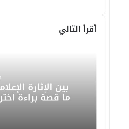
أقرأ التالي
5
​بين الإثارة الإعل
ما قصة براءة اخترا
البشرية