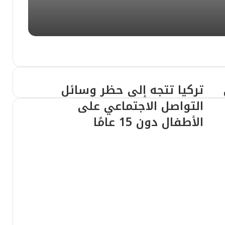
​بين الإثارة الإعلامية والحقيقة العلمية: ما قصة براءة اختراع “التحكم في الخلايا البشرية عن بُعد”؟
تتنفس الآلة خارج حدود البرمجة
تركيا تتجه إلى حظر وسائل
التواصل الاجتماعي على
الأطفال دون 15 عامًا
 عبر صور التواصل
ة