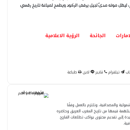
يهم، ليظل صوته صدىً لجيل يرفض الركود ويطمح لصياغة تاريخ رقمي
امارات
الجائحة
الرؤية الاعلامية
اب
تيلقرام
ڤايبر
لاين
طباعة
مولية والمصداقية، وتلتزم بالعمل وفقًا
مستلهمة قيمها من تاريخ المغرب العريق وحاضره
لجريدة إلى تقديم محتوى يواكب تطلعات القارئ
فية.