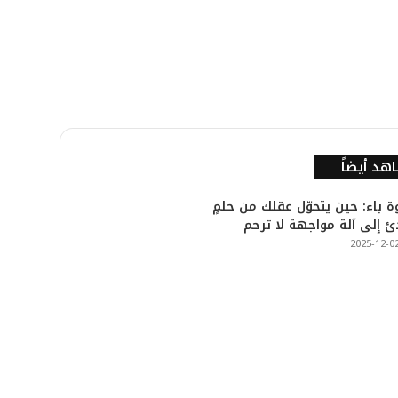
هد أيضاً
ة باء: حين يتحوّل عقلك من حلمٍ
 إلى آلة مواجهة لا ترحم
2025-12-0