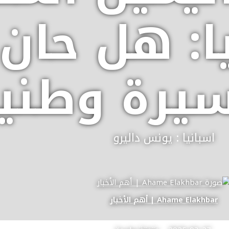
ا: هل حان
سيرة وطني
اسبانيا : يونس داليرو
Ahame Elakhbar | أهم الأخبار