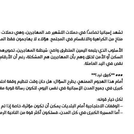
تشهد إسبانيا تصاعدًا في حملات التشهير ضد المهاجرين، وهي حملات م
مناخ من الكراهية والانقسام في المجتمع. هؤلاء لا يهاجمون فقط المها
الأسلوب الذي يتبعه اليمين المتطرف واضح: شيطنة المهاجرين، تصويره
السكن أو الأمن لخلق وهم بأن المهاجرين هم المشكلة، رغم أن الأرق
نقص في اليد العاملة.
### **كيف نرد؟**
أمام هذا الهجوم الممنهج، يطرح السؤال: هل حان وقت تنظيم وقفة احتجا
كبرى في جميع المدن الإسبانية في نفس اليوم، لتكون رسالة قوية مفادها أن **”ción suma y no resta
لكل خيار قوته:
– الوقفات الاحتجاجية أمام البلديات يمكن أن تكون مؤثرة، خاصة إذا ت
– أما المسيرة الكبرى في كل المدن، فستكون أكثر قوة من الناحية الر
مقالات ذات صلة