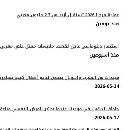
عملية مرحبا 2026 تستقبل أزيد من 2.7 مليون مغربي
منذ يومين
استنفار دبلوماسي عاجل لكشف ملابسات مقتل حلاق مغربي ب
منذ أسبوعين
سيدات من المغرب واليونان يتحدن لدعم أطفال كينيا بمبادرة 
2026-05-24
حادثة الدهس في مودينا: عندما يختبر المرض النفسي مناعة
2026-05-17
الهدف ليس فقط الدفاع عن المهاجرين، بل الدفاع عن نموذج إسبانيا الد