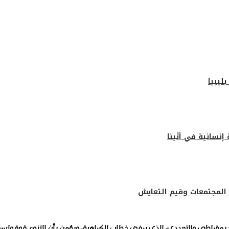
ليبيا
إنسانية في أثينا
 المجتمعات وقيم التعايش
يمقراطي والتعددي، الذي يرفض خطاب الكراهية، ويؤمن بأن التنوع قوة وليس ضع