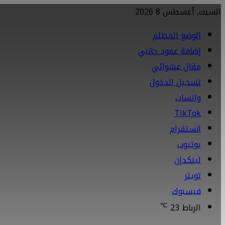
السبت, أغسطس 8 2026
الوضع المظلم
إضافة عمود جانبي
مقال عشوائي
تسجيل الدخول
واتساب
TikTok
انستقرام
يوتيوب
لينكدإن
تويتر
فيسبوك
℃
الرباط
23