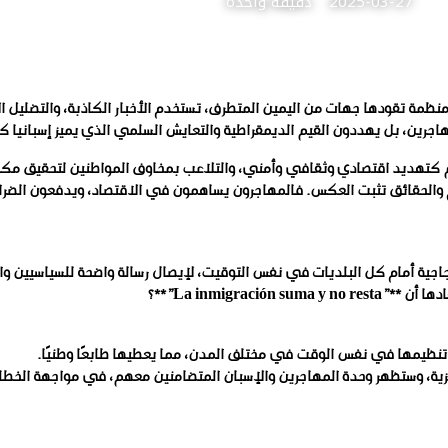
2025-03-27
دقيقة واحدة
نظمة تقودها جهات من اليمين المتطرف، تستخدم الأخبار الكاذبة، والتضليل 
جرين، بل يهددون القيم الديمقراطية والتعايش السلمي الذي يميز إسبانيا كد
م كتهديد اقتصادي وثقافي وأمني، والتلاعب بمخاوف المواطنين لتحقيق مكاس
ام والحقائق تثبت العكس. فالمهاجرون يساهمون في الاقتصاد، ويدفعون الض
جية أمام كل البلديات في نفس التوقيت، لإيصال رسالة واضحة للسياسيين والر
La inmigra”**؟
م تنظيمها في نفس الوقت في مختلف المدن، مما يعطيها طابعًا وطنيًا.
مزية، وستظهر وحدة المهاجرين والإسبان المتضامنين معهم، في مواجهة الخطا