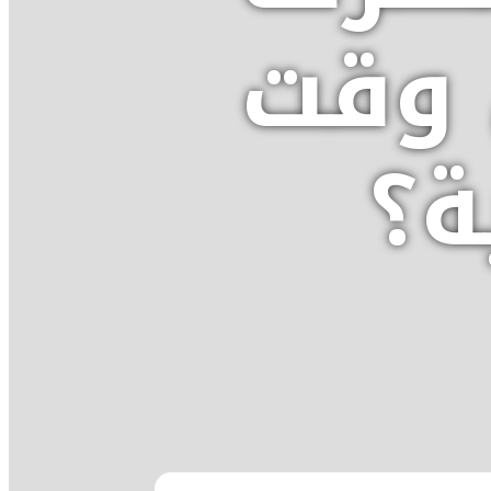
 وقت
ة؟