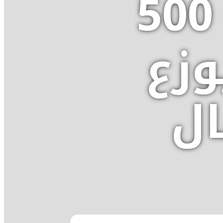
فى إفطار شعبي لـ 500
زع
ال