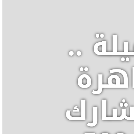
ة ..
اهرة
شارك