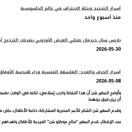
​أسرار التجنيد وبنيّة الاحتراف في عالم الجاسوسية
منذ أسبوع واحد
باريس سان جيرمان يعتلي العرش الأوروبي بضربات الترجيح أم
2026-05-30
أسرار الحرف والعدد: الفلسفة المنسية وراء هندسة الأوفاق 
2026-05-08
وأوضح السفير شن أن هذا النشاط واجب إسلامي، لكنه في الوقت نفسه ي
أن يرى فرق بينهما.
وقدم السفير شن الشكر للأسر المصرية المشاركة، خاصة الأطفال، على م
بعد الإفطار، قدم السفير “صالح موطلو شن” العيدية للأطفال واهداهم تيشرت م