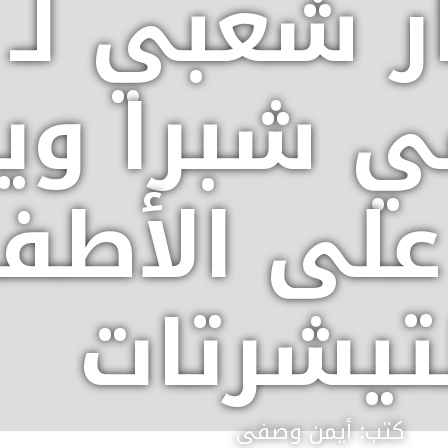
شبرا ويو
على الأطف
تيشرتات
كتب: أيمن وصفى