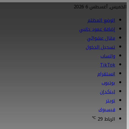
الخميس, أغسطس 6 2026
الوضع المظلم
إضافة عمود جانبي
مقال عشوائي
تسجيل الدخول
واتساب
TikTok
انستقرام
يوتيوب
لينكدإن
تويتر
فيسبوك
℃
الرباط
29