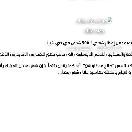
جواد مالك
 شعبي لـ 500 شخص في حي شبرا.
2025-03-27
دقيقة واحدة
عاقة والمحتاجين للدعم الاجتماعي الى جانب حضور لافت من العديد من الأطف
لال مأدبة الإفطار التي أقيمت اليوم الاربعاء ٢٦ مارس أكد السفير “صالح موطلو شن”، أنه كما يقول دائماً، فإن 
القيام بأنشطة تضامنية خلال شهر رمضان.