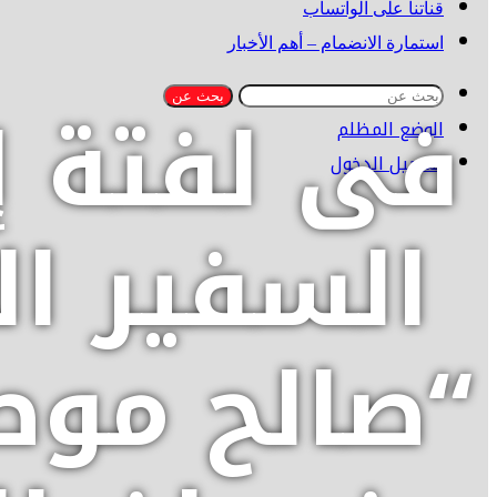
قناتنا على الواتساب
استمارة الانضمام – أهم الأخبار
فى لفتة إن
بحث عن
الوضع المظلم
تسجيل الدخول
السفير ال
“صالح موط