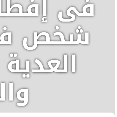
شخص في 
العدية 
وال