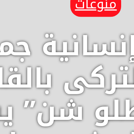
منوعات
سانية جميل
تركى بالق
لو شن” ي