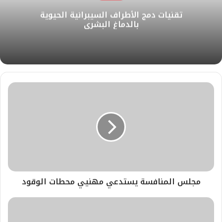
و
​تقنيات دمج الأطراف السيبرانية الحيوية
ي
بالدماغ البشري
ب
​مجلس المنافسة يستدعي مهنيي محطات الوقود