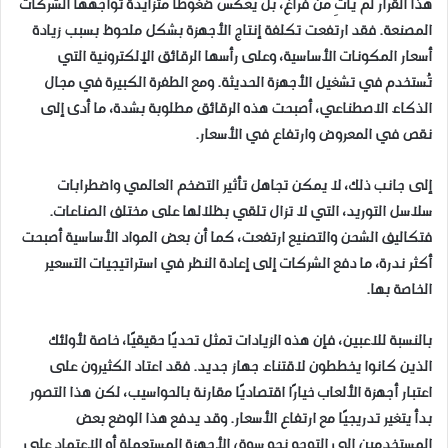
هذا القرار لم يأتِ من فراغ، بل يعكس ضغوطًا متزايدة تواجهها الشركات
المصنعة. فقد ارتفعت تكلفة إنتاج الأجهزة بشكل ملحوظ بسبب زيادة
أسعار المكونات الأساسية، وعلى رأسها الرقائق الإلكترونية التي
تُستخدم في تشغيل الأجهزة الحديثة. ومع الطفرة الكبيرة في مجال
الذكاء الاصطناعي، أصبحت هذه الرقائق مطلوبة بشدة، ما أدى إلى
نقص في المعروض وارتفاع في الأسعار.
إلى جانب ذلك، لا يمكن تجاهل تأثير التضخم العالمي واضطرابات
سلاسل التوريد، التي لا تزال تلقي بظلالها على مختلف الصناعات.
فتكاليف الشحن والتصنيع ارتفعت، كما أن بعض المواد الأساسية أصبحت
أكثر ندرة، ما دفع الشركات إلى إعادة النظر في استراتيجيات التسعير
الخاصة بها.
بالنسبة للاعبين، فإن هذه الزيادات تمثل تحديًا حقيقيًا، خاصة لأولئك
الذين كانوا يخططون لاقتناء جهاز جديد. فقد اعتاد الكثيرون على
اعتبار أجهزة الألعاب خيارًا اقتصاديًا مقارنة بالحواسيب، لكن هذا التصور
بدأ يتغير تدريجيًا مع ارتفاع الأسعار. وقد يدفع هذا الوضع بعض
المستخدمين إلى التوجه نحو سوق الأجهزة المستعملة أو الاعتماد على