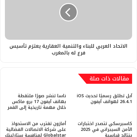
الاتحاد العربي للبناء والتنمية العقارية يعتزم تأسيس
فرع له بالمغرب
مقالات ذات صلة
آبل تطلق رسميًا تحديث iOS
ناسا تنشر صورًا ملتقطة
26.4.1 لهواتف آيفون
بهاتف آيفون 17 برو ماكس
خلال مهمة تاريخية إلى القمر
كاسبرسكي تتصدر اختبارات
أمازون تقترب من الاستحواذ
الأمن السيبراني في 2025
على شركة الاتصالات الفضائية
بنتائج قياسية
Globalstar لمنافسة ستارلينك