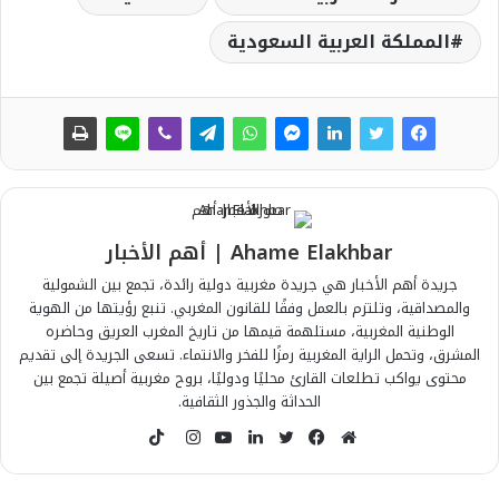
المملكة العربية السعودية
Ahame Elakhbar | أهم الأخبار
جريدة أهم الأخبار هي جريدة مغربية دولية رائدة، تجمع بين الشمولية
والمصداقية، وتلتزم بالعمل وفقًا للقانون المغربي. تنبع رؤيتها من الهوية
الوطنية المغربية، مستلهمة قيمها من تاريخ المغرب العريق وحاضره
المشرق، وتحمل الراية المغربية رمزًا للفخر والانتماء. تسعى الجريدة إلى تقديم
محتوى يواكب تطلعات القارئ محليًا ودوليًا، بروح مغربية أصيلة تجمع بين
الحداثة والجذور الثقافية.
T
i
م
ف
ت
ل
ي
ا
k
و
ي
و
ي
و
ن