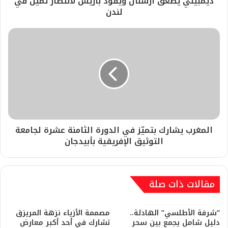
ديمبيلي يصعق أرسنال ويقود باريس لانتصار ثمين في
لندن
المغرب يشارك بتميّز في الدورة الثامنة عشرة لجامعة
التوثيق الإفريقية بأبيدجان
مقالات ذات صلة
“شرفة الأطلسي” الهادئة..
مصممة الأزياء نزهة المريزق
دليل شامل يجمع بين سحر
تشارك في أحد أكبر معارض