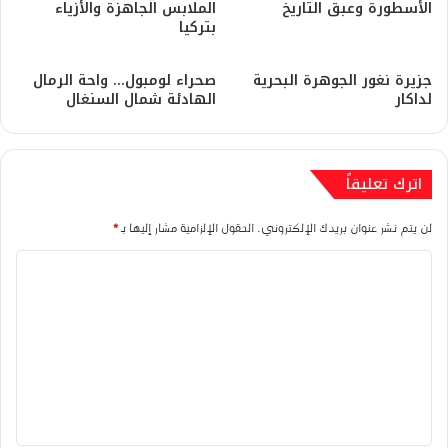
الأسطورة وعبق التاريخ
الملابس الجاهزة والأزياء
بتركيا
جزيرة نغور الجوهرة البحرية
صحراء لومبول… واحة الرمال
لداكار
الهادئة شمال السنغال
اترك تعليقاً
لن يتم نشر عنوان بريدك الإلكتروني.
الحقول الإلزامية مشار إليها بـ
*
ا
ل
ت
ع
ل
ي
ق