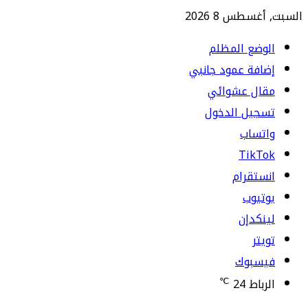
السبت, أغسطس 8 2026
الوضع المظلم
إضافة عمود جانبي
مقال عشوائي
تسجيل الدخول
واتساب
TikTok
انستقرام
يوتيوب
لينكدإن
تويتر
فيسبوك
℃
الرباط
24