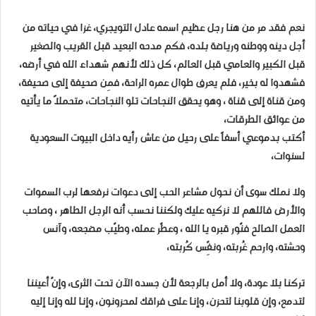
نعم فقد مر من هنا رجل عظيم اسمه عادل التويجري، غزا في حياته من
أجل دينه ووطنه ورياضة بلده، فكم مدحه البعيد قبل القريب والصغير
قبل الكبير والعامي قبل العالم، كل ذلك لأنهم شهداء الله في أرضه،
فشهدوا له بخير، فلم يعرف طوال عمره الراحة، فمِن صحيفة إلى صحيفة،
ومن قناة إلى قناة ، وهو يحقق النجاحات تلو النجاحات، متحملاً ما يأتيه
من عوائق الطرقات،
أكتب بدموعي أسفاً على رحيل من عاش رأيه داخل البيوت السعودية
لسنوات،
ولا نملك سوى أن نحول مشاعر الحب إلى دعوات نرفعها لرب السموات
والأرض فاللهم لا نزكيه عليك ولكننا نحسب أنه الرجل الطاهر ، وصاحب
العمل الصالح فنّور قبره يا الله ، وعطّر عمله، وطيّب مضجعه، وآنس
وحشته، وارحم غُربته، ونفِّس كُربته،
تركنا بلا عودة، ولا أمل بالرجعة لأن جسده الآن تحت الثرى، وإنّ أعيننا
لتدمع، وإن قلوبنا لتحزن، وإنا على فراقك لمحزونون، وإنا لله وإنا إليه