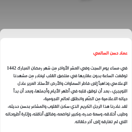
عماد حسن السالمي
في مساء يوم السبت وفي العشر الأواخر مِن شهر رمضان المبارك 1442
توقفت الساعة بدون عقاربها في منتصف القلب ليغادر مِن مشهدنا
الإعلامي وذاهباً إلى فاطر السماوات والأرض الأستاذ العزيز عادل
التويجري ، بعد أن توقف قلبه في أطهر الأيام وأجملها، وبعد أن بدأ
حياته الاعلامية مِن الصّفر وانطلق لعالم النجومية،
لقد غادرنا هذا الرجل الكريم الذي سكن القلوب والمشاعر بحسن حديثه،
وطيب أخلاقه، وسعة صدره، وكبير تواضعه، وفائق أناقته، وإثارة أطروحاته
التي لم تفارقه إلى آخر حلقاته.