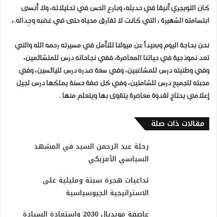
كان التويجري أنيقا في حديثه، وبارع الحس في تحليلاته، ولا أنسى
ابتسامته الشهيرة ، التي كانت لا تفارق محياه حتى في غضبه وجِداله.،
نحن بحاجة اليوم وبعيداً عن ميولنا للتأمل في مسيرته رحمه الله والتي
تعد نموذجية في حياتنا المعاصرة، ففي نجاحاته درس للمتشائمين،
وفي وطنيته درس للمشاغبين، وفي سعة صدره درس لليائسين، وفي
محبته للجميع درس للشامتين، وفي كل صفة حسنة يملكها درس لجيل
إعلامي يحتاج لقدوة معاصرة يتقوى بها ويتعلم منها .
مقالات ذات صلة
رحلة عبد الرحمن السيد في المشهد
السياسي الأمريكي
تداعيات هجرة سبتة ومليلية على
الاستراتيجية الجيوسياسية
عاصفة مونديال 2030 واستعادة السيادة