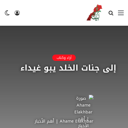
القائمة
بحث
تسجيل
ال
عن
الدخول
ال
أراء وكتاب
إلى جنات الخلد يبو غيداء
Ahame Elakhbar | أهم الأخبار