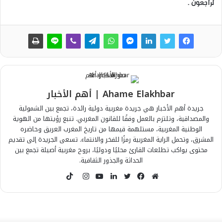
لراجعون .
Ahame Elakhbar | أهم الأخبار
جريدة أهم الأخبار هي جريدة مغربية دولية رائدة، تجمع بين الشمولية
والمصداقية، وتلتزم بالعمل وفقًا للقانون المغربي. تنبع رؤيتها من الهوية
الوطنية المغربية، مستلهمة قيمها من تاريخ المغرب العريق وحاضره
المشرق، وتحمل الراية المغربية رمزًا للفخر والانتماء. تسعى الجريدة إلى تقديم
محتوى يواكب تطلعات القارئ محليًا ودوليًا، بروح مغربية أصيلة تجمع بين
الحداثة والجذور الثقافية.
T
i
م
ف
ت
ل
ي
ا
k
و
ي
و
ي
و
ن
T
ق
س
ي
ن
ت
س