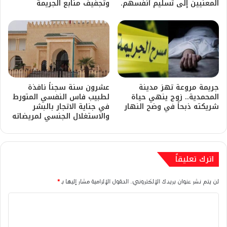
المعنيين إلى تسليم أنفسهم.
وتجفيف منابع الجريمة
​جريمة مروعة تهز مدينة
عشرون سنة سجناً نافذة
المحمدية.. زوج ينهي حياة
لطبيب فاس النفسي المتورط
شريكته ذبحاً في وضح النهار
في جناية الاتجار بالبشر
والاستغلال الجنسي لمريضاته
اترك تعليقاً
لن يتم نشر عنوان بريدك الإلكتروني.
الحقول الإلزامية مشار إليها بـ
*
ا
ل