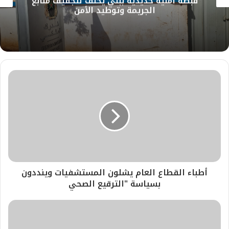
قبضة أمنية حديدية ببني يخلف لتجفيف منابع
الجريمة وتوطيد الأمن
أطباء القطاع العام يشلون المستشفيات وينددون
بسياسة "الترقيع الصحي