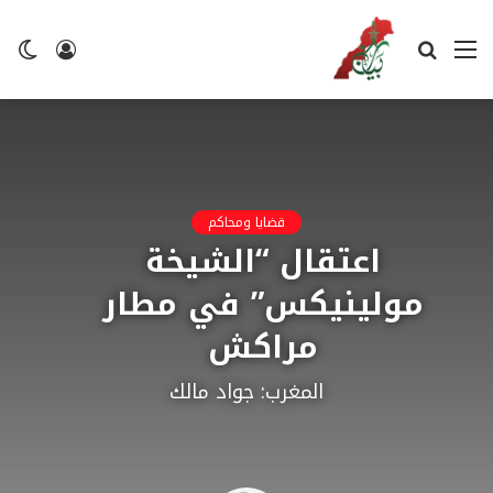
القائمة
بحث
تسجيل
ال
عن
الدخول
ال
قضايا ومحاكم
اعتقال “الشيخة
مولينيكس” في مطار
مراكش
المغرب: جواد مالك