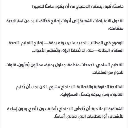
خامسًا: كيف يتمكن الاحتجاج من أن يكون عاملًا للتغيير؟
لتتحول الاعتراضات الشعبية إلى أدوات إصلاح فعّالة، لا بد من استراتيجية
متكاملة:
الوضوح في المطالب: تحديد ما يريدونه بدقة— إصلاح التعليم، الصحة،
السكن، البطالة—حتى لا تُختلط الرؤى وتُستثمر الأجواء.
التنظيم السلمي: تجمعات منظمة، جداول زمنية، ممثلون يُعبّرون، قنوات
للحوار مع السلطات.
المتابعة الحقوقية والقضائية: الاحتجاج مشروع، لكن يجب أن يُحترم
القانون، ومن يخرقه يتحمّل المسؤولية.
الشفافية الإعلامية: أن يُغطَّى الاحتجاج بأمانة، دون تأجيج، ودون إساءة
للأشخاص أو القطاعات التي تعاني أساسًا.