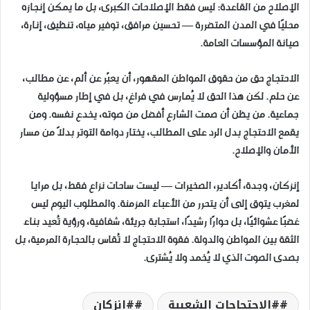
الإصلاح من القاعدة: ليس فقط الإصلاحات الكبرى، بل ما يمكن إنجازه
محليًا في المدن المتضررة — تحسين مرافق، توفير مياه، تنظيف، إنارة،
صيانة المؤسسات العامة.
الاحتجاج حق من حقوق المواطن المقهور، أن يعبّر عن ألم، عن مطالب،
عن حلم. لكن هذا الحق لا يُمارس في فراغ، بل في إطار مسؤولية
جماعية. من يظن أن صمت الشارع أفضل من صوته، يخدع نفسه. ومن
يقمع الاحتجاج بدل الرد على المطالب، يختار دوامة التوتر بدلاً من مسار
الأمان والإصلاح.
إنزكان، وجدة، أكادير، الصخيرات — ليست ساحات نزاع فقط، بل مرايا
لمغرب يتوق إلى أن يتحرر من الأعباء المزمنة. والمطلوب اليوم ليس
غضبًا عشوائيًا، بل حوارًا رشيدًا، استجابة جريئة، شفافية، ورؤية تُعيد بناء
الثقة بين المواطن والدولة. فقوة الاحتجاج لا تُقاس بالحجارة المرمية، بل
بصدى الصوت الذي لا يُخمد ولا يُشترى.
#الاحتجاجات الشعبية
#انزكان