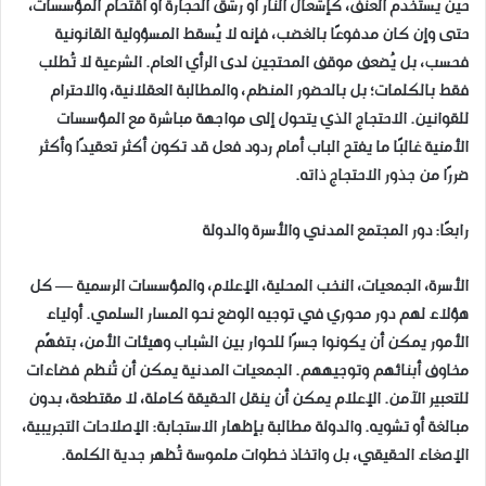
حين يُستخدم العنف، كإشعال النار أو رشق الحجارة أو اقتحام المؤسسات،
حتى وإن كان مدفوعًا بالغضب، فإنه لا يُسقط المسؤولية القانونية
فحسب، بل يُضعف موقف المحتجين لدى الرأي العام. الشرعية لا تُطلب
فقط بالكلمات؛ بل بالحضور المنظم، والمطالبة العقلانية، والاحترام
للقوانين. الاحتجاج الذي يتحول إلى مواجهة مباشرة مع المؤسسات
الأمنية غالبًا ما يفتح الباب أمام ردود فعل قد تكون أكثر تعقيدًا وأكثر
ضررًا من جذور الاحتجاج ذاته.
رابعًا: دور المجتمع المدني والأسرة والدولة
الأسرة، الجمعيات، النخب المحلية، الإعلام، والمؤسسات الرسمية — كل
هؤلاء لهم دور محوري في توجيه الوضع نحو المسار السلمي. أولياء
الأمور يمكن أن يكونوا جسرًا للحوار بين الشباب وهيئات الأمن، بتفهّم
مخاوف أبنائهم وتوجيههم. الجمعيات المدنية يمكن أن تُنظم فضاءات
للتعبير الآمن. الإعلام يمكن أن ينقل الحقيقة كاملة، لا مقتطعة، بدون
مبالغة أو تشويه. والدولة مطالبة بإظهار الاستجابة: الإصلاحات التجريبية،
الإصغاء الحقيقي، بل واتخاذ خطوات ملموسة تُظهر جدية الكلمة.